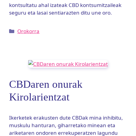
kontsultatu ahal izateak CBD kontsumitzaileak
seguru eta lasai sentiarazten ditu une oro.
Kategoriak
Orokorra
CBDaren onurak
Kirolarientzat
Ikerketek erakusten dute CBDak mina inhibitu,
muskulu hanturan, giharretako minean eta
ariketaren ondoren errekuperatzen lagundu