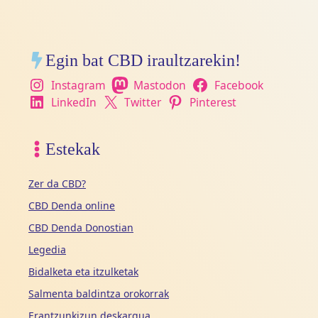
Egin bat CBD iraultzarekin!
Instagram
Mastodon
Facebook
LinkedIn
Twitter
Pinterest
Estekak
Zer da CBD?
CBD Denda online
CBD Denda Donostian
Legedia
Bidalketa eta itzulketak
Salmenta baldintza orokorrak
Erantzunkizun deskargua