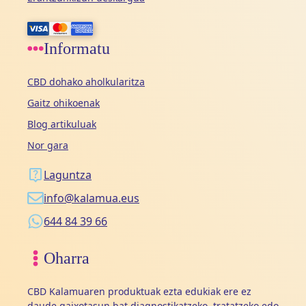
Informatu
CBD dohako aholkularitza
Gaitz ohikoenak
Blog artikuluak
Nor gara
Laguntza
info@kalamua.eus
644 84 39 66
Oharra
CBD Kalamuaren produktuak ezta edukiak ere ez
daude gaixotasun bat diagnostikatzeko, tratatzeko edo