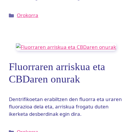
Kategoriak
Orokorra
Fluorraren arriskua eta
CBDaren onurak
Dentrifikoetan erabiltzen den fluorra eta uraren
fluorazioa dela eta, arriskua frogatu duten
ikerketa desberdinak egin dira.
Kategoriak
Orokorra