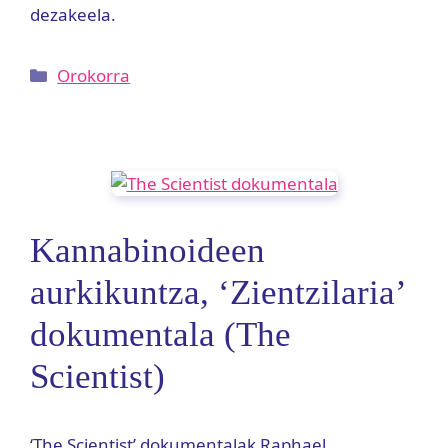
dezakeela.
Kategoriak
Orokorra
Kannabinoideen
aurkikuntza, ‘Zientzilaria’
dokumentala (The
Scientist)
‘The Scientist’ dokumentalak Raphael