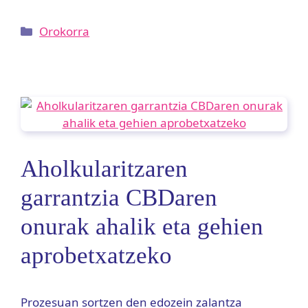
Kategoriak
Orokorra
Aholkularitzaren
garrantzia CBDaren
onurak ahalik eta gehien
aprobetxatzeko
Prozesuan sortzen den edozein zalantza