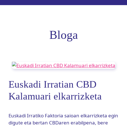
Bloga
Euskadi Irratian CBD
Kalamuari elkarrizketa
Euskadi Irratiko Faktoria saioan elkarrizketa egin
digute eta bertan CBDaren erabilpena, bere