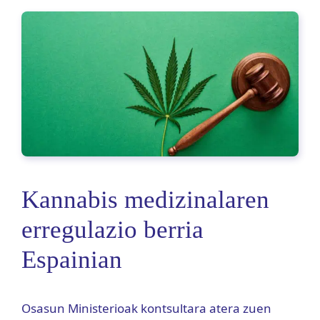
Kannabis medizinalaren
erregulazio berria
Espainian
Osasun Ministerioak kontsultara atera zuen