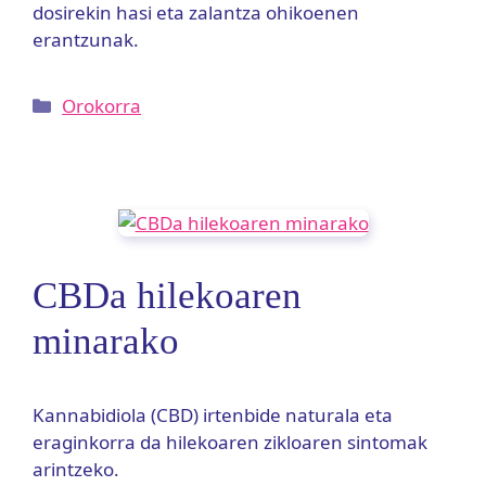
dosirekin hasi eta zalantza ohikoenen
erantzunak.
Kategoriak
Orokorra
CBDa hilekoaren
minarako
Kannabidiola (CBD) irtenbide naturala eta
eraginkorra da hilekoaren zikloaren sintomak
arintzeko.