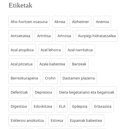
Etiketak
Aho-hortzen osasuna
Aknea
Alzheimer
Anemia
Antsietatea
Artritisa
Artrosia
Aurpegi hidratatzailea
Azal atopikoa
Azal lehorra
Azal narritatua
Azal pitzatua
Azala babestea
Barizeak
Berreskurapena
Crohn
Dastamen plazerra
Defentsak
Depresioa
Dieta begetariano eta beganoak
Digestioa
Edoskitzea
ELA
Epilepsia
Erlaxazioa
Esklerosi anizkoitza
Estresa
Ezpainak babestea