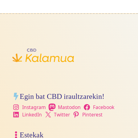
Egin bat CBD iraultzarekin!
Instagram
Mastodon
Facebook
LinkedIn
Twitter
Pinterest
Estekak