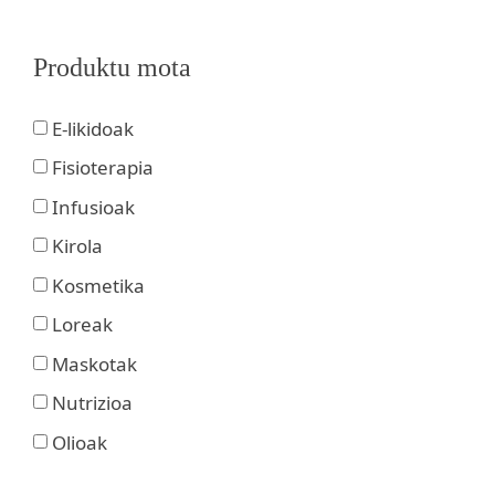
Produktu mota
E-likidoak
Fisioterapia
Infusioak
Kirola
Kosmetika
Loreak
Maskotak
Nutrizioa
Olioak