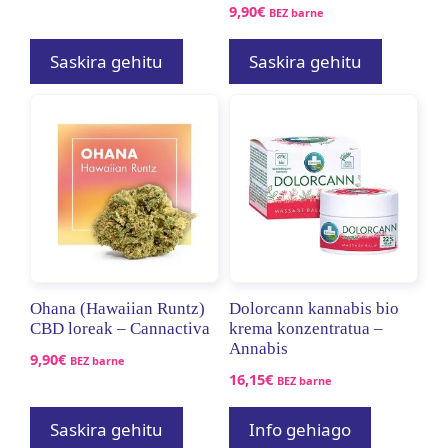
9,90
€
BEZ barne
Saskira gehitu
Saskira gehitu
Ohana (Hawaiian Runtz)
Dolorcann kannabis bio
CBD loreak – Cannactiva
krema konzentratua –
Annabis
9,90
€
BEZ barne
16,15
€
BEZ barne
Saskira gehitu
Info gehiago