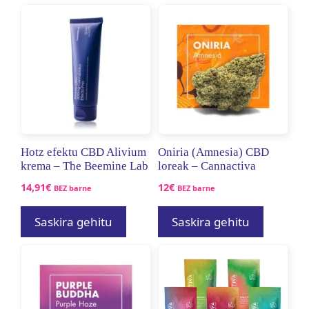
Hotz efektu CBD Alivium
Oniria (Amnesia) CBD
krema – The Beemine Lab
loreak – Cannactiva
14,91
€
12
€
BEZ barne
BEZ barne
Saskira gehitu
Saskira gehitu