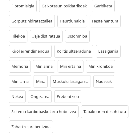
Fibromialgia
Gaixotasun psikiatrikoak
Garbiketa
Gorputz hidratatzailea
Haurdunaldia
Heste hantura
Hilekoa
Ilaje distiratsua
Insomnioa
Kirol errendimendua
Kolitis ultzeraduna
Lasaigarria
Memoria
Min arina
Min ertaina
Min kronikoa
Min larria
Mina
Muskulu lasaigarria
Nauseak
Nekea
Ongizatea
Prebentzioa
Sistema kardiobaskularra hobetzea
Tabakoaren desohitura
Zahartze prebentzioa