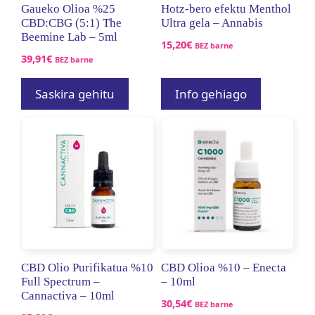
Gaueko Olioa %25
Hotz-bero efektu Menthol
CBD:CBG (5:1) The
Ultra gela – Annabis
Beemine Lab – 5ml
15,20
€
BEZ barne
39,91
€
BEZ barne
Saskira gehitu
Info gehiago
CBD Olio Purifikatua %10
CBD Olioa %10 – Enecta
Full Spectrum –
– 10ml
Cannactiva – 10ml
30,54
€
BEZ barne