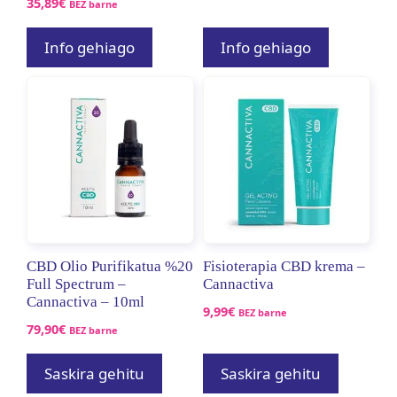
35,89
€
BEZ barne
Info gehiago
Info gehiago
CBD Olio Purifikatua %20
Fisioterapia CBD krema –
Full Spectrum –
Cannactiva
Cannactiva – 10ml
9,99
€
BEZ barne
79,90
€
BEZ barne
Saskira gehitu
Saskira gehitu