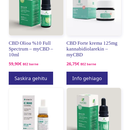
CBD Olioa %10 Full
CBD Forte krema 125mg
Spectrum – myCBD –
kannabidiolarekin –
10ml
myCBD
59,90
€
26,75
€
BEZ barne
BEZ barne
Saskira gehitu
Info gehiago