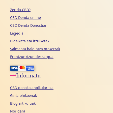
Zer da CBD?
CBD Denda online
CBD Denda Donostian
Legedia
Bidalketa eta itzulketak
Salmenta baldintza orokorrak
Erantzunkizun deskargua
Informatu
CBD dohako aholkularitza
Gaitz ohikoenak
Blog artikuluak
Nor gara