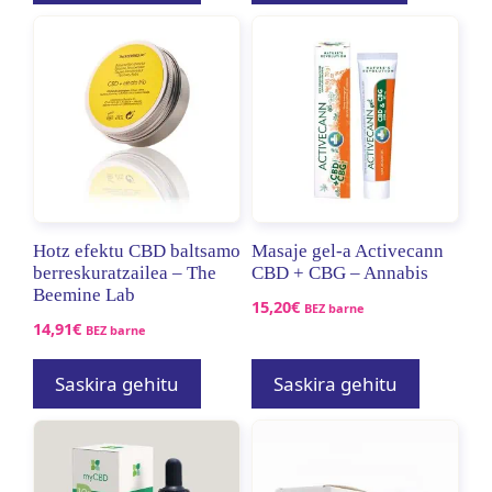
Hotz efektu CBD baltsamo
Masaje gel-a Activecann
berreskuratzailea – The
CBD + CBG – Annabis
Beemine Lab
15,20
€
BEZ barne
14,91
€
BEZ barne
Saskira gehitu
Saskira gehitu