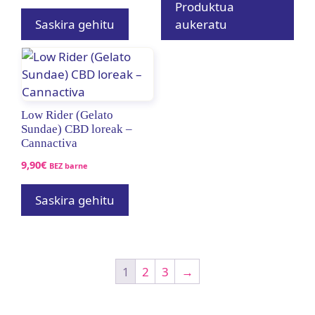
9,90€tik
Produktua
19,90€ra
Saskira gehitu
aukeratu
Low Rider (Gelato
Sundae) CBD loreak –
Cannactiva
9,90
€
BEZ barne
Saskira gehitu
1
2
3
→