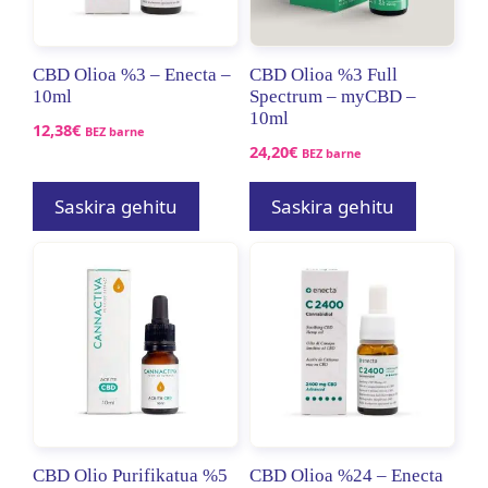
CBD Olioa %3 – Enecta –
CBD Olioa %3 Full
10ml
Spectrum – myCBD –
10ml
12,38
€
BEZ barne
24,20
€
BEZ barne
Saskira gehitu
Saskira gehitu
CBD Olio Purifikatua %5
CBD Olioa %24 – Enecta