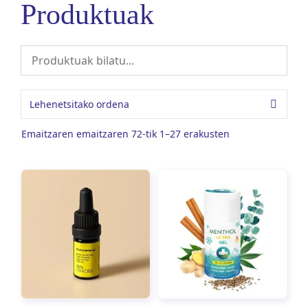
Produktuak
Emaitzaren emaitzaren 72-tik 1–27 erakusten