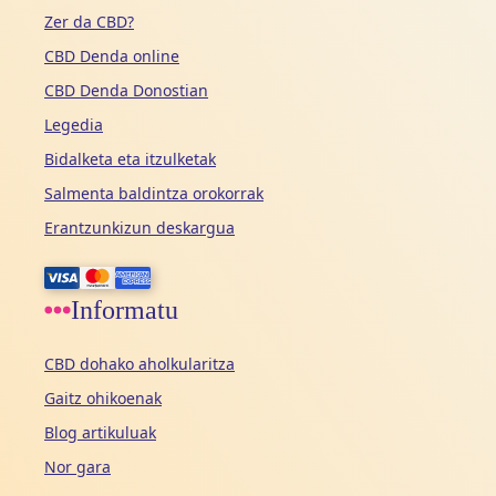
Zer da CBD?
CBD Denda online
CBD Denda Donostian
Legedia
Bidalketa eta itzulketak
Salmenta baldintza orokorrak
Erantzunkizun deskargua
Informatu
CBD dohako aholkularitza
Gaitz ohikoenak
Blog artikuluak
Nor gara