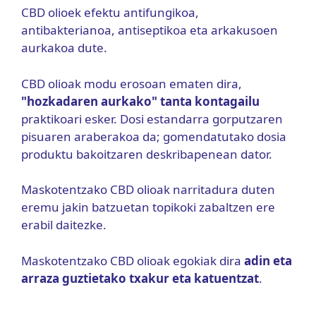
CBD olioek efektu antifungikoa,
antibakterianoa, antiseptikoa eta arkakusoen
aurkakoa dute.
CBD olioak modu erosoan ematen dira,
"hozkadaren aurkako" tanta kontagailu
praktikoari esker. Dosi estandarra gorputzaren
pisuaren araberakoa da; gomendatutako dosia
produktu bakoitzaren deskribapenean dator.
Maskotentzako CBD olioak narritadura duten
eremu jakin batzuetan topikoki zabaltzen ere
erabil daitezke.
Maskotentzako CBD olioak egokiak dira
adin eta
arraza guztietako txakur eta katuentzat
.