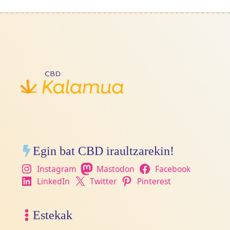
Egin bat CBD iraultzarekin!
Instagram
Mastodon
Facebook
LinkedIn
Twitter
Pinterest
Estekak