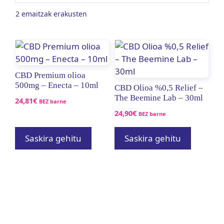
2 emaitzak erakusten
CBD Premium olioa
500mg – Enecta – 10ml
CBD Olioa %0,5 Relief –
The Beemine Lab – 30ml
24,81
€
BEZ barne
24,90
€
BEZ barne
Saskira gehitu
Saskira gehitu