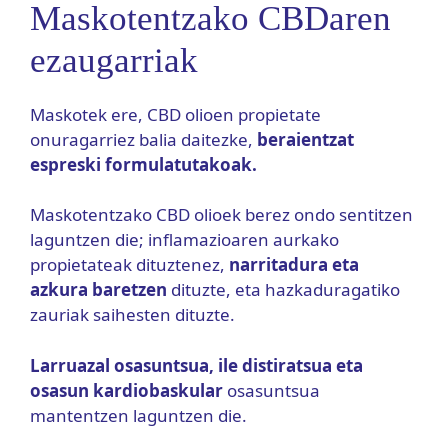
Maskotentzako CBDaren
ezaugarriak
Maskotek ere, CBD olioen propietate
onuragarriez balia daitezke,
beraientzat
espreski formulatutakoak.
Maskotentzako CBD olioek berez ondo sentitzen
laguntzen die; inflamazioaren aurkako
propietateak dituztenez,
narritadura eta
azkura baretzen
dituzte, eta hazkaduragatiko
zauriak saihesten dituzte.
Larruazal osasuntsua, ile distiratsua eta
osasun kardiobaskular
osasuntsua
mantentzen laguntzen die.