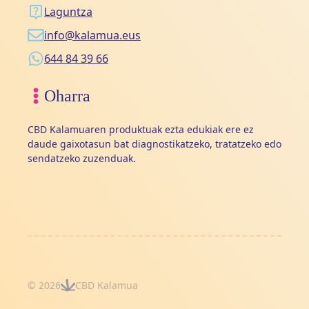
Laguntza
info@kalamua.eus
644 84 39 66
Oharra
CBD Kalamuaren produktuak ezta edukiak ere ez
daude gaixotasun bat diagnostikatzeko, tratatzeko edo
sendatzeko zuzenduak.
© 2026
CBD Kalamua