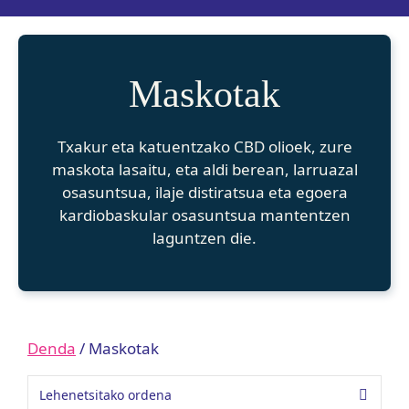
Maskotak
Txakur eta katuentzako CBD olioek, zure
maskota lasaitu, eta aldi berean, larruazal
osasuntsua, ilaje distiratsua eta egoera
kardiobaskular osasuntsua mantentzen
laguntzen die.
Denda
/ Maskotak