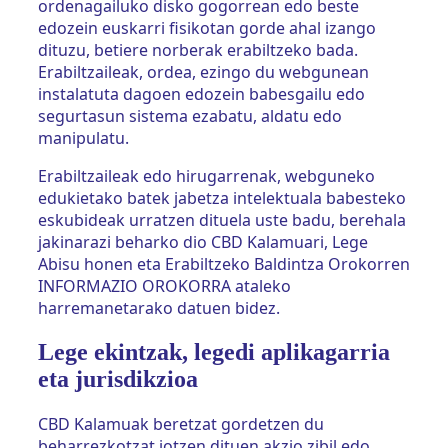
ordenagailuko disko gogorrean edo beste
edozein euskarri fisikotan gorde ahal izango
dituzu, betiere norberak erabiltzeko bada.
Erabiltzaileak, ordea, ezingo du webgunean
instalatuta dagoen edozein babesgailu edo
segurtasun sistema ezabatu, aldatu edo
manipulatu.
Erabiltzaileak edo hirugarrenak, webguneko
edukietako batek jabetza intelektuala babesteko
eskubideak urratzen dituela uste badu, berehala
jakinarazi beharko dio CBD Kalamuari, Lege
Abisu honen eta Erabiltzeko Baldintza Orokorren
INFORMAZIO OROKORRA ataleko
harremanetarako datuen bidez.
Lege ekintzak, legedi aplikagarria
eta jurisdikzioa
CBD Kalamuak beretzat gordetzen du
beharrezkotzat jotzen dituen akzio zibil edo