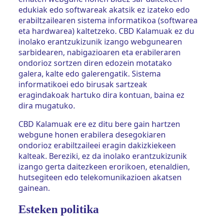
edukiak edo softwareak akatsik ez izateko edo
erabiltzailearen sistema informatikoa (softwarea
eta hardwarea) kaltetzeko. CBD Kalamuak ez du
inolako erantzukizunik izango webgunearen
sarbidearen, nabigazioaren eta erabileraren
ondorioz sortzen diren edozein motatako
galera, kalte edo galerengatik. Sistema
informatikoei edo birusak sartzeak
eragindakoak hartuko dira kontuan, baina ez
dira mugatuko.
CBD Kalamuak ere ez ditu bere gain hartzen
webgune honen erabilera desegokiaren
ondorioz erabiltzaileei eragin dakizkiekeen
kalteak. Bereziki, ez da inolako erantzukizunik
izango gerta daitezkeen erorikoen, etenaldien,
hutsegiteen edo telekomunikazioen akatsen
gainean.
Esteken politika