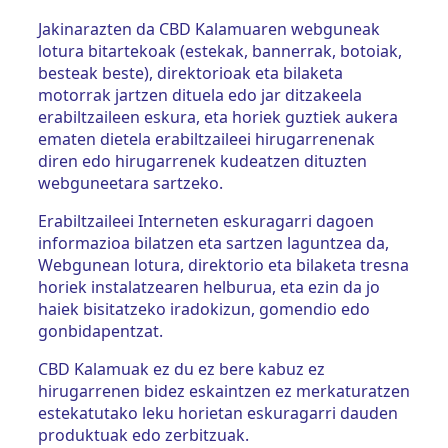
Jakinarazten da CBD Kalamuaren webguneak
lotura bitartekoak (estekak, bannerrak, botoiak,
besteak beste), direktorioak eta bilaketa
motorrak jartzen dituela edo jar ditzakeela
erabiltzaileen eskura, eta horiek guztiek aukera
ematen dietela erabiltzaileei hirugarrenenak
diren edo hirugarrenek kudeatzen dituzten
webguneetara sartzeko.
Erabiltzaileei Interneten eskuragarri dagoen
informazioa bilatzen eta sartzen laguntzea da,
Webgunean lotura, direktorio eta bilaketa tresna
horiek instalatzearen helburua, eta ezin da jo
haiek bisitatzeko iradokizun, gomendio edo
gonbidapentzat.
CBD Kalamuak ez du ez bere kabuz ez
hirugarrenen bidez eskaintzen ez merkaturatzen
estekatutako leku horietan eskuragarri dauden
produktuak edo zerbitzuak.