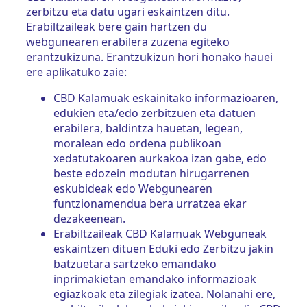
zerbitzu eta datu ugari eskaintzen ditu.
Erabiltzaileak bere gain hartzen du
webgunearen erabilera zuzena egiteko
erantzukizuna. Erantzukizun hori honako hauei
ere aplikatuko zaie:
CBD Kalamuak eskainitako informazioaren,
edukien eta/edo zerbitzuen eta datuen
erabilera, baldintza hauetan, legean,
moralean edo ordena publikoan
xedatutakoaren aurkakoa izan gabe, edo
beste edozein modutan hirugarrenen
eskubideak edo Webgunearen
funtzionamendua bera urratzea ekar
dezakeenean.
Erabiltzaileak CBD Kalamuak Webguneak
eskaintzen dituen Eduki edo Zerbitzu jakin
batzuetara sartzeko emandako
inprimakietan emandako informazioak
egiazkoak eta zilegiak izatea. Nolanahi ere,