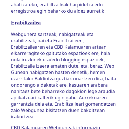
ahal izateko, erabiltzaileak harpidetza edo
erregistroa egin beharko du aldez aurretik
Erabiltzailea
Webgunera sartzeak, nabigatzeak eta
erabiltzeak, bai eta Erabiltzaileen,
Erabiltzailearen eta CBD Kalamuaren artean
elkarreragiteko gaitutako espazioek ere, hala
nola iruzkinek eta/edo blogging espazioek,
Erabiltzaile izaera ematen dute, eta, beraz, Web
Gunean nabigatzen hasten denetik, hemen
ezarritako Baldintza guztiak onartzen dira, baita
ondorengo aldaketak ere, kasuaren arabera
nahitaez bete beharreko dagokion lege araudia
aplikatzeari kalterik egin gabe. Aurrekoaren
garrantzia dela eta, Erabiltzaileari gomendatzen
zaio Webgunea bisitatzen duen bakoitzean
irakurtzea.
CBD Kalamuaren Webguneak informazio,