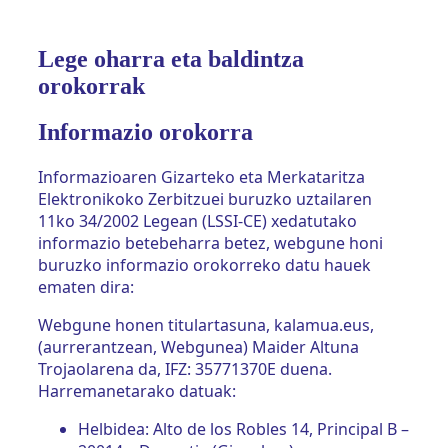
Lege oharra eta baldintza
orokorrak
Informazio orokorra
Informazioaren Gizarteko eta Merkataritza
Elektronikoko Zerbitzuei buruzko uztailaren
11ko 34/2002 Legean (LSSI-CE) xedatutako
informazio betebeharra betez, webgune honi
buruzko informazio orokorreko datu hauek
ematen dira:
Webgune honen titulartasuna, kalamua.eus,
(aurrerantzean, Webgunea) Maider Altuna
Trojaolarena da, IFZ: 35771370E duena.
Harremanetarako datuak:
Helbidea: Alto de los Robles 14, Principal B –