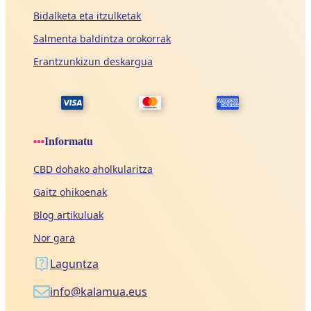
Bidalketa eta itzulketak
Salmenta baldintza orokorrak
Erantzunkizun deskargua
Informatu
CBD dohako aholkularitza
Gaitz ohikoenak
Blog artikuluak
Nor gara
Laguntza
info@kalamua.eus