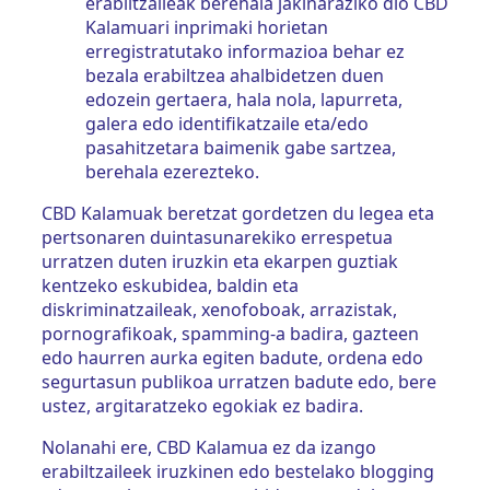
erabiltzaileak berehala jakinaraziko dio CBD
Kalamuari inprimaki horietan
erregistratutako informazioa behar ez
bezala erabiltzea ahalbidetzen duen
edozein gertaera, hala nola, lapurreta,
galera edo identifikatzaile eta/edo
pasahitzetara baimenik gabe sartzea,
berehala ezerezteko.
CBD Kalamuak beretzat gordetzen du legea eta
pertsonaren duintasunarekiko errespetua
urratzen duten iruzkin eta ekarpen guztiak
kentzeko eskubidea, baldin eta
diskriminatzaileak, xenofoboak, arrazistak,
pornografikoak, spamming-a badira, gazteen
edo haurren aurka egiten badute, ordena edo
segurtasun publikoa urratzen badute edo, bere
ustez, argitaratzeko egokiak ez badira.
Nolanahi ere, CBD Kalamua ez da izango
erabiltzaileek iruzkinen edo bestelako blogging