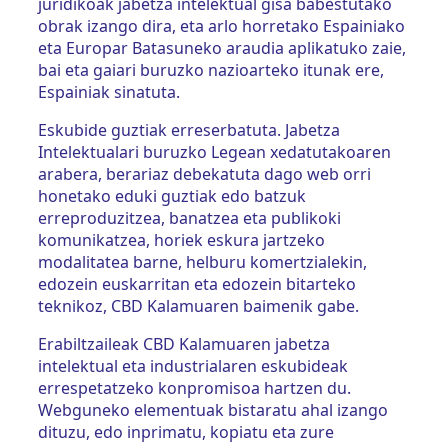
juridikoak jabetza intelektual gisa babestutako
obrak izango dira, eta arlo horretako Espainiako
eta Europar Batasuneko araudia aplikatuko zaie,
bai eta gaiari buruzko nazioarteko itunak ere,
Espainiak sinatuta.
Eskubide guztiak erreserbatuta. Jabetza
Intelektualari buruzko Legean xedatutakoaren
arabera, berariaz debekatuta dago web orri
honetako eduki guztiak edo batzuk
erreproduzitzea, banatzea eta publikoki
komunikatzea, horiek eskura jartzeko
modalitatea barne, helburu komertzialekin,
edozein euskarritan eta edozein bitarteko
teknikoz, CBD Kalamuaren baimenik gabe.
Erabiltzaileak CBD Kalamuaren jabetza
intelektual eta industrialaren eskubideak
errespetatzeko konpromisoa hartzen du.
Webguneko elementuak bistaratu ahal izango
dituzu, edo inprimatu, kopiatu eta zure