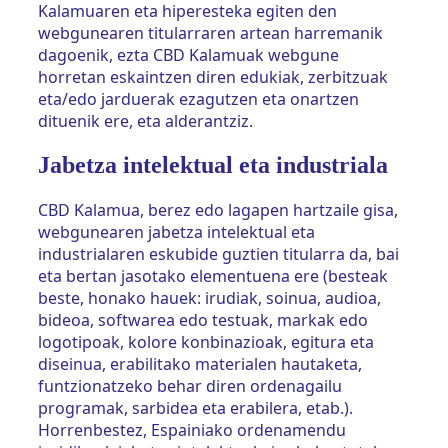
Kalamuaren eta hiperesteka egiten den
webgunearen titularraren artean harremanik
dagoenik, ezta CBD Kalamuak webgune
horretan eskaintzen diren edukiak, zerbitzuak
eta/edo jarduerak ezagutzen eta onartzen
dituenik ere, eta alderantziz.
Jabetza intelektual eta industriala
CBD Kalamua, berez edo lagapen hartzaile gisa,
webgunearen jabetza intelektual eta
industrialaren eskubide guztien titularra da, bai
eta bertan jasotako elementuena ere (besteak
beste, honako hauek: irudiak, soinua, audioa,
bideoa, softwarea edo testuak, markak edo
logotipoak, kolore konbinazioak, egitura eta
diseinua, erabilitako materialen hautaketa,
funtzionatzeko behar diren ordenagailu
programak, sarbidea eta erabilera, etab.).
Horrenbestez, Espainiako ordenamendu