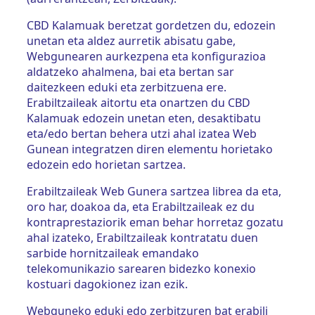
CBD Kalamuak beretzat gordetzen du, edozein
unetan eta aldez aurretik abisatu gabe,
Webgunearen aurkezpena eta konfigurazioa
aldatzeko ahalmena, bai eta bertan sar
daitezkeen eduki eta zerbitzuena ere.
Erabiltzaileak aitortu eta onartzen du CBD
Kalamuak edozein unetan eten, desaktibatu
eta/edo bertan behera utzi ahal izatea Web
Gunean integratzen diren elementu horietako
edozein edo horietan sartzea.
Erabiltzaileak Web Gunera sartzea librea da eta,
oro har, doakoa da, eta Erabiltzaileak ez du
kontraprestaziorik eman behar horretaz gozatu
ahal izateko, Erabiltzaileak kontratatu duen
sarbide hornitzaileak emandako
telekomunikazio sarearen bidezko konexio
kostuari dagokionez izan ezik.
Webguneko eduki edo zerbitzuren bat erabili