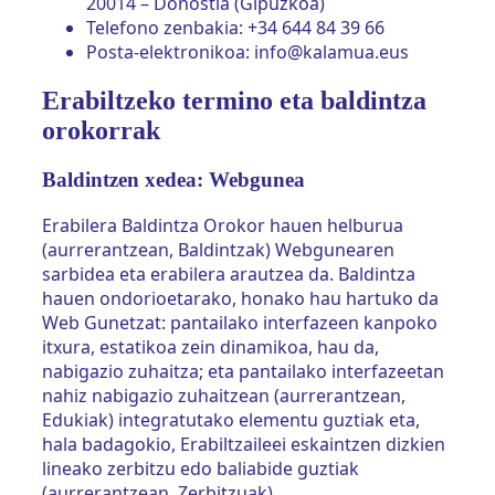
20014 – Donostia (Gipuzkoa)
Telefono zenbakia: +34 644 84 39 66
Posta-elektronikoa: info@kalamua.eus
Erabiltzeko termino eta baldintza
orokorrak
Baldintzen xedea: Webgunea
Erabilera Baldintza Orokor hauen helburua
(aurrerantzean, Baldintzak) Webgunearen
sarbidea eta erabilera arautzea da. Baldintza
hauen ondorioetarako, honako hau hartuko da
Web Gunetzat: pantailako interfazeen kanpoko
itxura, estatikoa zein dinamikoa, hau da,
nabigazio zuhaitza; eta pantailako interfazeetan
nahiz nabigazio zuhaitzean (aurrerantzean,
Edukiak) integratutako elementu guztiak eta,
hala badagokio, Erabiltzaileei eskaintzen dizkien
lineako zerbitzu edo baliabide guztiak
(aurrerantzean, Zerbitzuak).