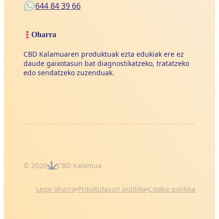
644 84 39 66
Oharra
CBD Kalamuaren produktuak ezta edukiak ere ez
daude gaixotasun bat diagnostikatzeko, tratatzeko
edo sendatzeko zuzenduak.
© 2026
CBD Kalamua
Lege oharra
Pribatutasun politika
Cookie politika