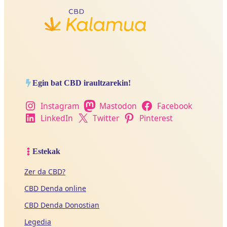
Egin bat CBD iraultzarekin!
Instagram
Mastodon
Facebook
LinkedIn
Twitter
Pinterest
Estekak
Zer da CBD?
CBD Denda online
CBD Denda Donostian
Legedia