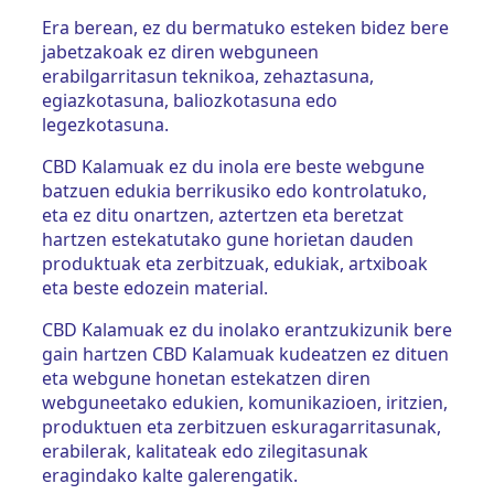
Era berean, ez du bermatuko esteken bidez bere
jabetzakoak ez diren webguneen
erabilgarritasun teknikoa, zehaztasuna,
egiazkotasuna, baliozkotasuna edo
legezkotasuna.
CBD Kalamuak ez du inola ere beste webgune
batzuen edukia berrikusiko edo kontrolatuko,
eta ez ditu onartzen, aztertzen eta beretzat
hartzen estekatutako gune horietan dauden
produktuak eta zerbitzuak, edukiak, artxiboak
eta beste edozein material.
CBD Kalamuak ez du inolako erantzukizunik bere
gain hartzen CBD Kalamuak kudeatzen ez dituen
eta webgune honetan estekatzen diren
webguneetako edukien, komunikazioen, iritzien,
produktuen eta zerbitzuen eskuragarritasunak,
erabilerak, kalitateak edo zilegitasunak
eragindako kalte galerengatik.