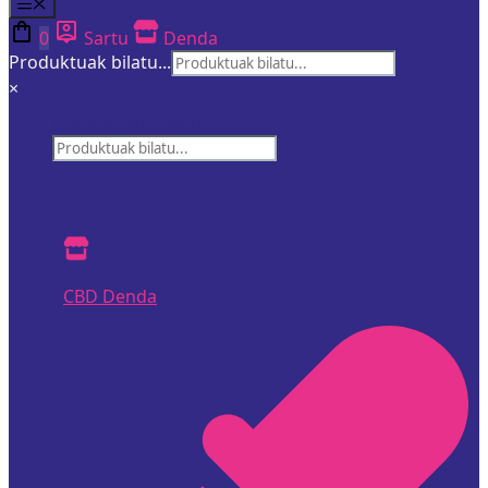
Menua
0
Sartu
Denda
Produktuak bilatu...
×
Produktuak bilatu...
×
CBD Denda