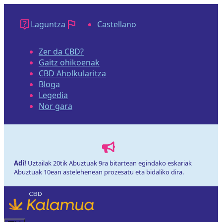
Edukira
salto
Laguntza
Castellano
egin
Zer da CBD?
Gaitz ohikoenak
CBD Aholkularitza
Bloga
Legedia
Nor gara
Adi!
Uztailak 20tik Abuztuak 9ra bitartean egindako eskariak
Abuztuak 10ean astelehenean prozesatu eta bidaliko dira.