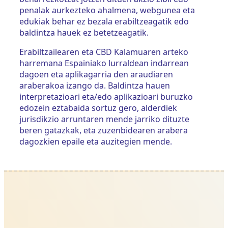
penalak aurkezteko ahalmena, webgunea eta
edukiak behar ez bezala erabiltzeagatik edo
baldintza hauek ez betetzeagatik.
Erabiltzailearen eta CBD Kalamuaren arteko
harremana Espainiako lurraldean indarrean
dagoen eta aplikagarria den araudiaren
araberakoa izango da. Baldintza hauen
interpretazioari eta/edo aplikazioari buruzko
edozein eztabaida sortuz gero, alderdiek
jurisdikzio arruntaren mende jarriko dituzte
beren gatazkak, eta zuzenbidearen arabera
dagozkien epaile eta auzitegien mende.