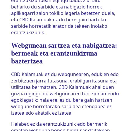
erantzukizunpean egingo badu, ziurtatu
beharko du sarbide eta nabigazio horrek
aplikagarri zaion tokiko legeria betetzen duela,
eta CBD Kalamuak ez du bere gain hartuko
sarbide horretatik erator daitekeen inolako
erantzukizunik.
Webgunean sartzea eta nabigatzea:
bermeak eta erantzunkizuna
baztertzea
CBD Kalamuak ez du webgunearen, edukien edo
zerbitzuen jarraitutasuna, erabilgarritasuna eta
utilitatea bermatzen. CBD Kalamuak ahal duen
guztia egingo du webgunearen funtzionamendu
egokiagatik; hala ere, ez du bere gain hartzen
webgune horretarako sarbidea etengabea ez
izatea edo akatsik ez izatea.
Halaber, ez da erantzukizunik edo bermerik
ematen webgune honen bidez sar daitekeen