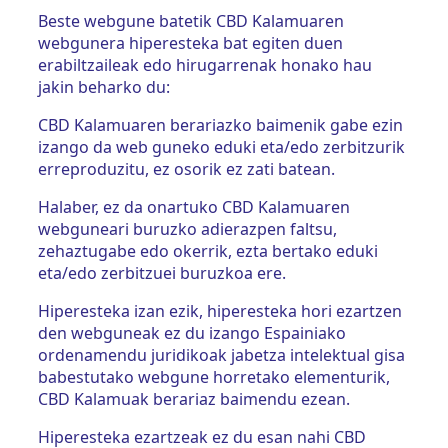
Beste webgune batetik CBD Kalamuaren
webgunera hiperesteka bat egiten duen
erabiltzaileak edo hirugarrenak honako hau
jakin beharko du:
CBD Kalamuaren berariazko baimenik gabe ezin
izango da web guneko eduki eta/edo zerbitzurik
erreproduzitu, ez osorik ez zati batean.
Halaber, ez da onartuko CBD Kalamuaren
webguneari buruzko adierazpen faltsu,
zehaztugabe edo okerrik, ezta bertako eduki
eta/edo zerbitzuei buruzkoa ere.
Hiperesteka izan ezik, hiperesteka hori ezartzen
den webguneak ez du izango Espainiako
ordenamendu juridikoak jabetza intelektual gisa
babestutako webgune horretako elementurik,
CBD Kalamuak berariaz baimendu ezean.
Hiperesteka ezartzeak ez du esan nahi CBD