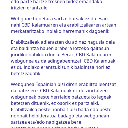
edo parte hartze tresnen bidez emandako
iritzien erantzule.
Webgune honetara sartze hutsak ez du esan
nahi CBD Kalamuaren eta erabiltzailearen artean
merkataritzako inolako harremanik dagoenik.
Erabiltzaileak adierazten du adinez nagusia dela
eta baldintza hauen arabera lotzeko gaitasun
juridiko nahikoa duela. Beraz, CBD Kalamuaren
webgunea ez da adingabeentzat. CBD Kalamuak
ez du inolako erantzukizunik baldintza hori ez
betetzeagatik.
Webgunea Espainian bizi diren erabiltzaileentzat
da batez ere. CBD Kalamuak ez du ziurtatzen
webguneak beste herrialde batzuetako legeak
betetzen dituenik, ez osorik ez partzialki.
Erabiltzailea beste nonbait bizi bada edo beste
nonbait helbideratua badago eta webgunean
sartzea eta/edo nabigatzea bere