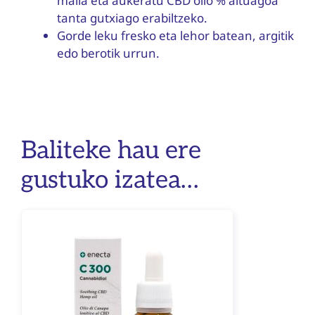
maila eta aukeratu CBD olio % altuagoa
tanta gutxiago erabiltzeko.
Gorde leku fresko eta lehor batean, argitik
edo berotik urrun.
Baliteke hau ere
gustuko izatea…