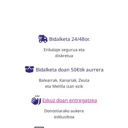
Bidalketa 24/48or.
Enbalaje segurua eta
diskretua
Bidalketa doan 50€tik aurrera
Balearrak, Kanariak, Zeuta
eta Melilla izan ezik
Eskuz doan entregatzea
Donostiarako aukera
esklusiboa