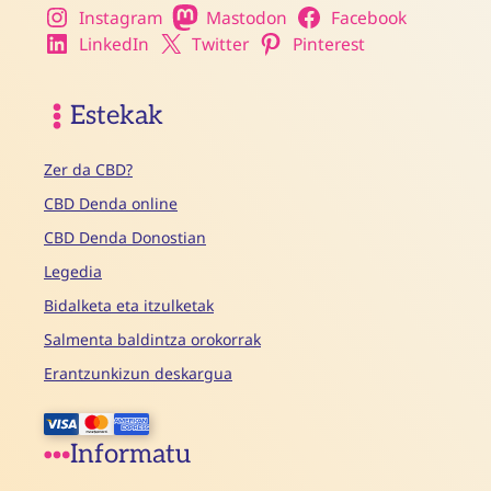
Instagram
Mastodon
Facebook
LinkedIn
Twitter
Pinterest
Estekak
Zer da CBD?
CBD Denda online
CBD Denda Donostian
Legedia
Bidalketa eta itzulketak
Salmenta baldintza orokorrak
Erantzunkizun deskargua
Informatu