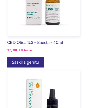
CBD Olioa %3 – Enecta – 10ml
12,38
€
BEZ barne
Saskira gehitu