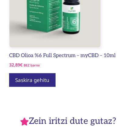
CBD Olioa %6 Full Spectrum – myCBD – 10ml
32,89
€
BEZ barne
Saskira gehitu
Zein iritzi dute gutaz?