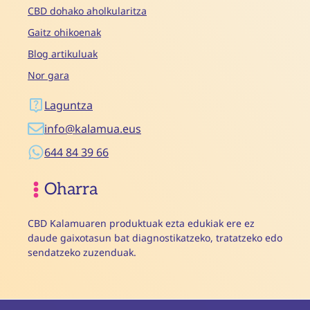
CBD dohako aholkularitza
Gaitz ohikoenak
Blog artikuluak
Nor gara
Laguntza
info@kalamua.eus
644 84 39 66
Oharra
CBD Kalamuaren produktuak ezta edukiak ere ez
daude gaixotasun bat diagnostikatzeko, tratatzeko edo
sendatzeko zuzenduak.