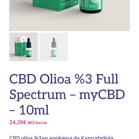
CBD Olioa %3 Full
Spectrum – myCBD
– 10ml
24,20
€
BEZ barne
CBD olioa %3an egokiena da Kannabidiola