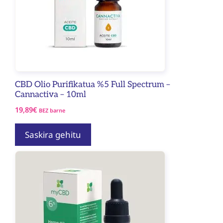
CBD Olio Purifikatua %5 Full Spectrum –
Cannactiva – 10ml
19,89
€
BEZ barne
Saskira gehitu