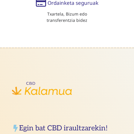
Ordainketa seguruak
Txartela, Bizum edo
transferentzia bidez
Egin bat CBD iraultzarekin!