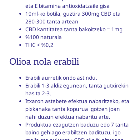
eta E bitamina antioxidatzaile gisa
10ml-ko botila, guztira 300mg CBD eta
280-300 tanta artean
CBD kantitatea tanta bakoitzeko = 1mg
%100 naturala
THC < %0,2
Olioa nola erabili
Erabili aurretik ondo astindu.
Erabili 1-3 aldiz egunean, tanta gutxirekin
hasita 2-3.
Itxaron astebete efektua nabaritzeko, eta
pixkanaka tanta kopurua igotzen joan
nahi duzun efektua nabaritu arte.
Produktua ezagutzen baduzu edo 7 tanta
baino gehiago erabiltzen badituzu, igo