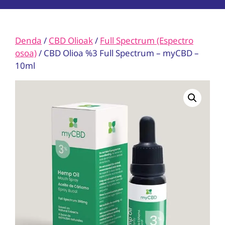
Denda
/
CBD Olioak
/
Full Spectrum (Espectro
osoa)
/ CBD Olioa %3 Full Spectrum – myCBD –
10ml