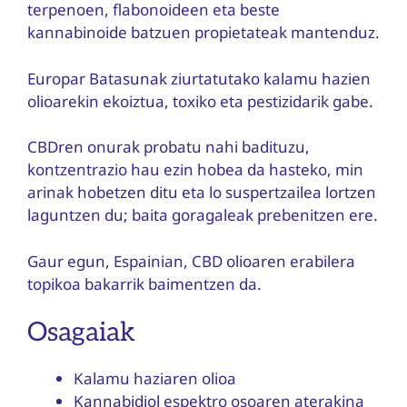
terpenoen, flabonoideen eta beste
kannabinoide batzuen propietateak mantenduz.
Europar Batasunak ziurtatutako kalamu hazien
olioarekin ekoiztua, toxiko eta pestizidarik gabe.
CBDren onurak probatu nahi badituzu,
kontzentrazio hau ezin hobea da hasteko, min
arinak hobetzen ditu eta lo suspertzailea lortzen
laguntzen du; baita goragaleak prebenitzen ere.
Gaur egun, Espainian, CBD olioaren erabilera
topikoa bakarrik baimentzen da.
Osagaiak
Kalamu haziaren olioa
Kannabidiol espektro osoaren aterakina