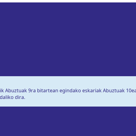
tik Abuztuak 9ra bitartean egindako eskariak Abuztuak 10e
daliko dira.