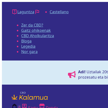
Edukira
salto
Laguntza
Castellano
egin
Zer da CBD?
Gaitz ohikoenak
CBD Aholkularitza
Bloga
Legedia
Nor gara
Adi!
Uztailak 20
prozesatu eta bi
0
Sartu
Denda