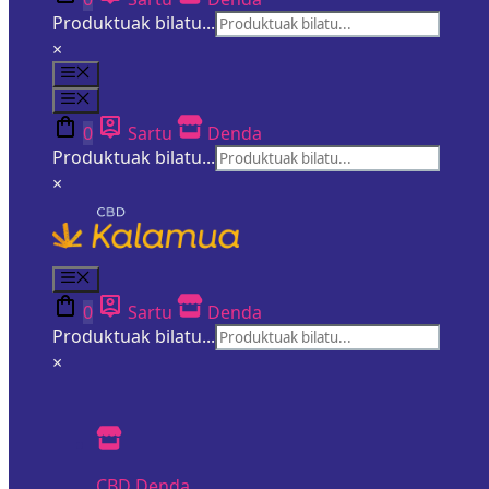
Produktuak bilatu...
×
Menua
Menua
0
Sartu
Denda
Produktuak bilatu...
×
Menua
0
Sartu
Denda
Produktuak bilatu...
×
CBD Denda