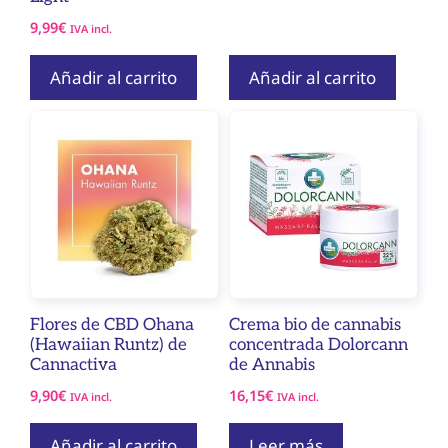
9,99
€
IVA incl.
Añadir al carrito
Añadir al carrito
Flores de CBD Ohana
Crema bio de cannabis
(Hawaiian Runtz) de
concentrada Dolorcann
Cannactiva
de Annabis
9,90
€
16,15
€
IVA incl.
IVA incl.
Añadir al carrito
Leer más