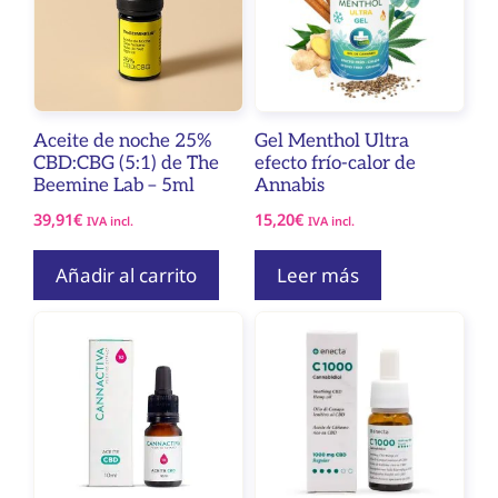
Aceite de noche 25%
Gel Menthol Ultra
CBD:CBG (5:1) de The
efecto frío-calor de
Beemine Lab – 5ml
Annabis
39,91
€
15,20
€
IVA incl.
IVA incl.
Añadir al carrito
Leer más