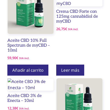
Crema CBD Forte con
125mg cannabidiol de
myCBD
26,75
€
IVA incl.
Aceite CBD 10% Full
Spectrum de myCBD –
10ml
59,90
€
IVA incl.
Añadir al carrito
Leer más
Aceite CBD 3% de
Enecta – 10ml
12,38
€
IVA incl.