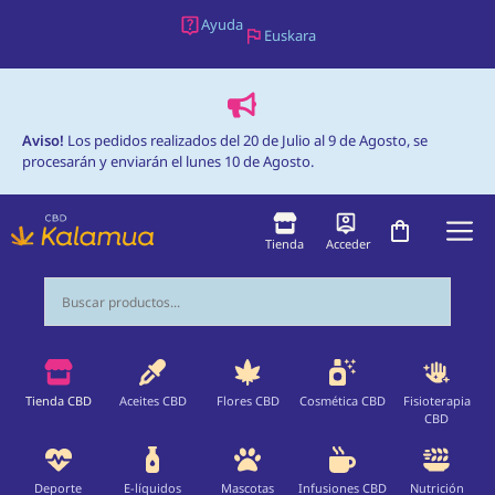
Saltar
Ayuda
Euskara
al
contenido
Aviso!
Los pedidos realizados del 20 de Julio al 9 de Agosto, se
procesarán y enviarán el lunes 10 de Agosto.
M
Tienda
Acceder
Tienda CBD
Aceites CBD
Flores CBD
Cosmética CBD
Fisioterapia
CBD
Deporte
E-líquidos
Mascotas
Infusiones CBD
Nutrición