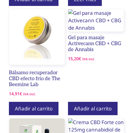
Gel para masaje
Activecann CBD + CBG
de Annabis
15,20
€
IVA incl.
Bálsamo recuperador
CBD efecto frío de The
Beemine Lab
14,91
€
IVA incl.
Añadir al carrito
Añadir al carrito