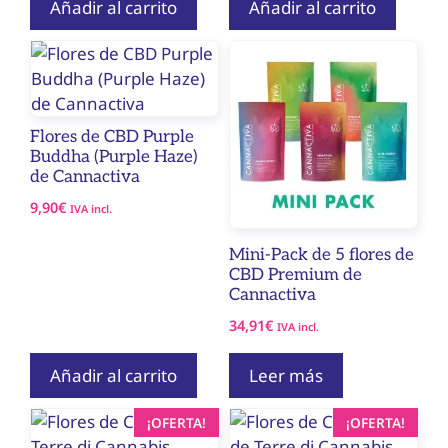
Añadir al carrito
Añadir al carrito
Flores de CBD Purple
Buddha (Purple Haze)
de Cannactiva
9,90
€
IVA incl.
Mini-Pack de 5 flores de
CBD Premium de
Cannactiva
34,91
€
IVA incl.
Añadir al carrito
Leer más
Este
¡OFERTA!
¡OFERTA!
producto