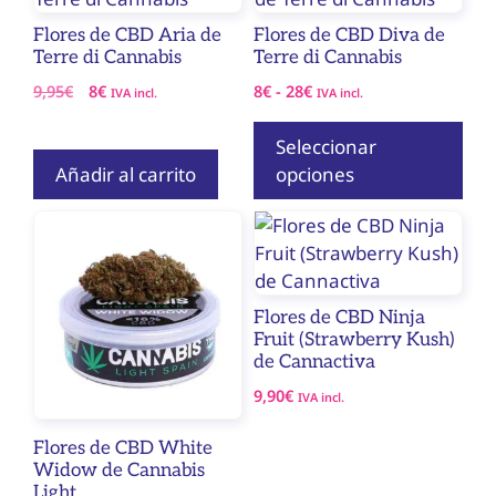
tiene
Flores de CBD Aria de
Flores de CBD Diva de
múltiples
Terre di Cannabis
Terre di Cannabis
variantes.
El
El
Rango
9,95
€
8
€
8
€
-
28
€
IVA incl.
IVA incl.
Las
precio
precio
de
opciones
original
actual
precios:
Seleccionar
era:
es:
desde
se
Añadir al carrito
opciones
9,95€.
8€.
8€
pueden
hasta
elegir
28€
en
la
página
Flores de CBD Ninja
de
Fruit (Strawberry Kush)
producto
de Cannactiva
9,90
€
IVA incl.
Flores de CBD White
Widow de Cannabis
Light