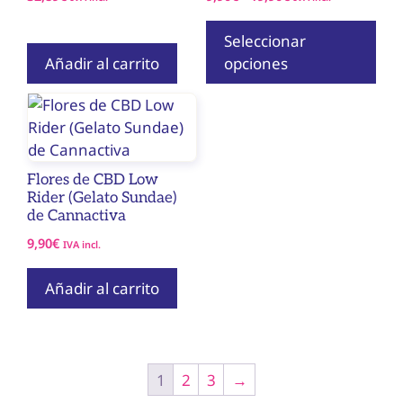
de
página
precios:
Seleccionar
de
desde
Añadir al carrito
opciones
producto
9,90€
hasta
19,90€
Flores de CBD Low
Rider (Gelato Sundae)
de Cannactiva
9,90
€
IVA incl.
Añadir al carrito
1
2
3
→