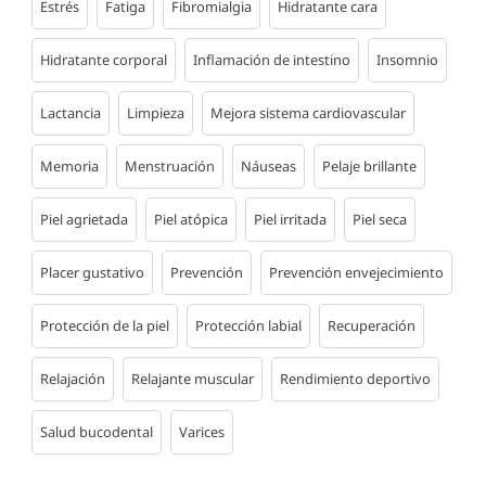
Estrés
Fatiga
Fibromialgia
Hidratante cara
Hidratante corporal
Inflamación de intestino
Insomnio
Lactancia
Limpieza
Mejora sistema cardiovascular
Memoria
Menstruación
Náuseas
Pelaje brillante
Piel agrietada
Piel atópica
Piel irritada
Piel seca
Placer gustativo
Prevención
Prevención envejecimiento
Protección de la piel
Protección labial
Recuperación
Relajación
Relajante muscular
Rendimiento deportivo
Salud bucodental
Varices