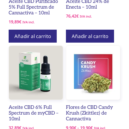
Aceite CBD Purificado
Aceite CBD 24% de
5% Full Spectrum de
Enecta – 10ml
Cannactiva – 10ml
76,42
€
IVA incl.
19,89
€
IVA incl.
Añadir al carrito
Añadir al carrito
Este
producto
tiene
múltiples
variantes.
Las
opciones
se
pueden
Aceite CBD 6% Full
Flores de CBD Candy
Spectrum de myCBD –
elegir
Krush (Zkittlez) de
10ml
Cannactiva
en
Rango
32,89
€
la
9,90
€
-
19,90
€
IVA incl.
IVA incl.