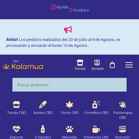
Saltar
Ayuda
Euskara
al
contenido
Aviso!
Los pedidos realizados del 20 de Julio al 9 de Agosto, se
procesarán y enviarán el lunes 10 de Agosto.
M
Tienda
Acceder
Tienda CBD
Aceites CBD
Flores CBD
Cosmética CBD
Fisioterapia
CBD
Deporte
E-líquidos
Mascotas
Infusiones CBD
Nutrición