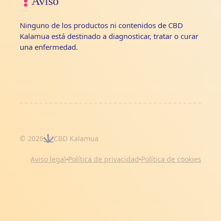
Aviso
Ninguno de los productos ni contenidos de CBD
Kalamua está destinado a diagnosticar, tratar o curar
una enfermedad.
© 2026
CBD Kalamua
Aviso legal
Política de privacidad
Política de cookies
Artículo añadido al carrito.
Finalizar Compra
0 artículos -
0
€