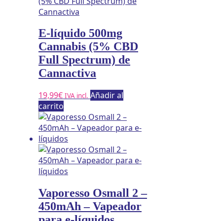
E-líquido 500mg
Cannabis (5% CBD
Full Spectrum) de
Cannactiva
19,99
€
Añadir al
IVA incl.
carrito
Vaporesso Osmall 2 –
450mAh – Vapeador
para e-líquidos