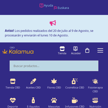
Saltar
Ayuda
Euskara
al
contenido
Aviso!
Los pedidos realizados del 20 de Julio al 9 de Agosto, se
procesarán y enviarán el lunes 10 de Agosto.
M
Tienda
Acceder
Tienda CBD
Aceites CBD
Flores CBD
Cosmética CBD
Fisioterapia
CBD
Deporte
E-líquidos
Mascotas
Infusiones CBD
Nutrición