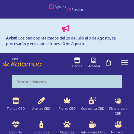
Saltar
Ayuda
Euskara
al
contenido
Aviso!
Los pedidos realizados del 20 de Julio al 9 de Agosto, se
procesarán y enviarán el lunes 10 de Agosto.
M
Tienda
Acceder
Tienda CBD
Aceites CBD
Flores CBD
Cosmética CBD
Fisioterapia
CBD
Deporte
E-líquidos
Mascotas
Infusiones CBD
Nutrición