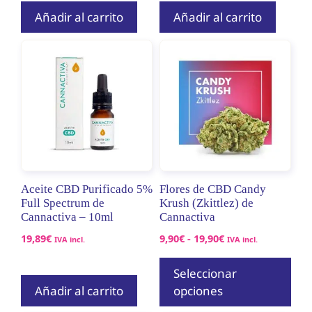
Añadir al carrito
Añadir al carrito
Este
producto
tiene
múltiples
variantes.
Las
opciones
se
pueden
Aceite CBD Purificado 5%
Flores de CBD Candy
Full Spectrum de
elegir
Krush (Zkittlez) de
Cannactiva – 10ml
Cannactiva
en
Rango
19,89
€
la
9,90
€
-
19,90
€
IVA incl.
IVA incl.
de
página
precios:
Seleccionar
de
desde
Añadir al carrito
opciones
producto
9,90€
hasta