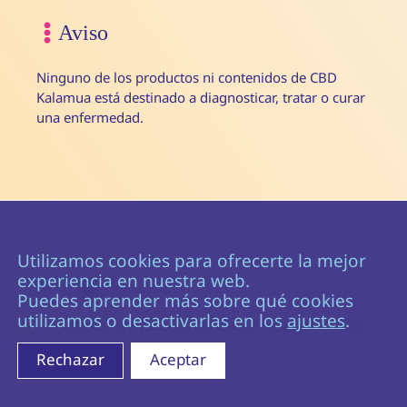
Aviso
Ninguno de los productos ni contenidos de CBD
Kalamua está destinado a diagnosticar, tratar o curar
una enfermedad.
Utilizamos cookies para ofrecerte la mejor
experiencia en nuestra web.
© 2026
CBD Kalamua
Puedes aprender más sobre qué cookies
utilizamos o desactivarlas en los
ajustes
.
Aviso legal
Política de privacidad
Política de cookies
Rechazar
Aceptar
Artículo añadido al carrito.