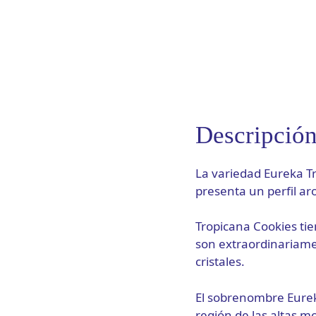
Descripció
La variedad Eureka T
presenta un perfil ar
Tropicana Cookies ti
son extraordinariamen
cristales.
El sobrenombre Eurek
región de las altas m