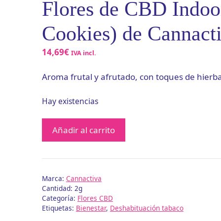
Flores de CBD Indoo
Cookies) de Cannact
14,69
€
IVA incl.
Aroma frutal y afrutado, con toques de hierba
Hay existencias
Flores
Añadir al carrito
de
CBD
Indoor
Eureka
Marca:
Cannactiva
(Tropicana
Cantidad: 2g
Cookies)
Categoría:
Flores CBD
Etiquetas:
Bienestar
,
Deshabituación tabaco
de