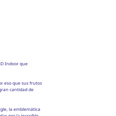
CBD Indoor que
r eso que sus frutos
 gran cantidad de
gle, la emblemática
as por la increíble