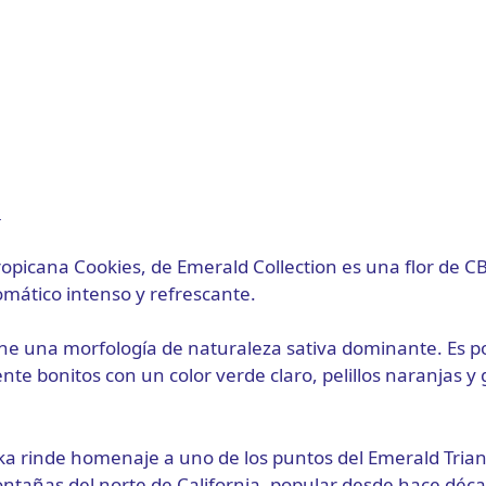
Cannactiva
cantidad
n
ropicana Cookies, de Emerald Collection es una flor de 
omático intenso y refrescante.
ene una morfología de naturaleza sativa dominante. Es po
te bonitos con un color verde claro, pelillos naranjas y
a rinde homenaje a uno de los puntos del Emerald Trian
ontañas del norte de California, popular desde hace décad