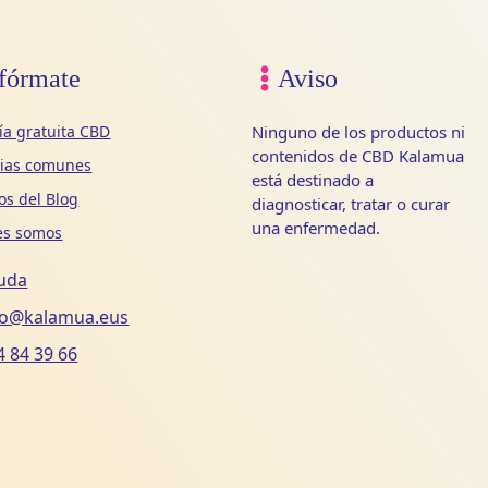
fórmate
Aviso
ía gratuita CBD
Ninguno de los productos ni
contenidos de CBD Kalamua
cias comunes
está destinado a
los del Blog
diagnosticar, tratar o curar
una enfermedad.
es somos
uda
fo@kalamua.eus
4 84 39 66