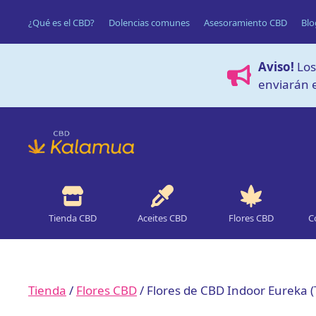
Saltar
¿Qué es el CBD?
Dolencias comunes
Asesoramiento CBD
Blo
al
contenido
Aviso!
Los
enviarán e
Tienda CBD
Aceites CBD
Flores CBD
C
Tienda
/
Flores CBD
/ Flores de CBD Indoor Eureka 