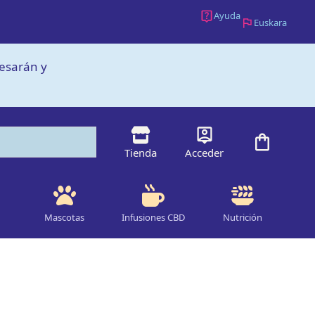
CBD
Ayuda
Indoor
Euskara
Eureka
(Tropicana
cesarán y
Cookies)
de
Cannactiva
cantidad
Tienda
Acceder
Mascotas
Infusiones CBD
Nutrición