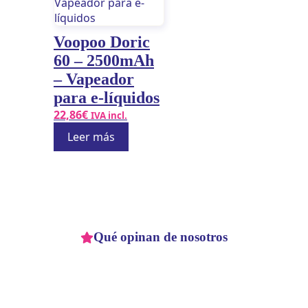
Voopoo Doric
60 – 2500mAh
– Vapeador
para e-líquidos
22,86
€
IVA incl.
Leer más
Qué opinan de nosotros