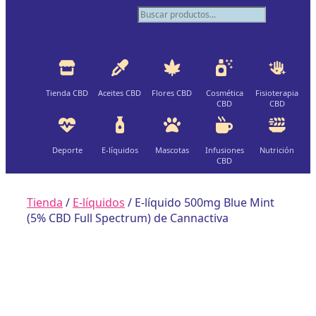
Buscar productos...
×
Tienda CBD
Aceites CBD
Flores CBD
Cosmética
Fisioterapia
CBD
CBD
Deporte
E-líquidos
Mascotas
Infusiones
Nutrición
CBD
Tienda
/
E-líquidos
/ E-líquido 500mg Blue Mint
(5% CBD Full Spectrum) de Cannactiva