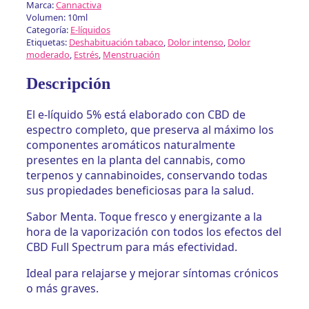
Marca:
Cannactiva
Mint
Volumen: 10ml
(5%
Categoría:
E-líquidos
CBD
Etiquetas:
Deshabituación tabaco
,
Dolor intenso
,
Dolor
moderado
,
Estrés
,
Menstruación
Full
Spectrum)
Descripción
de
Cannactiva
El e-líquido 5% está elaborado con CBD de
cantidad
espectro completo, que preserva al máximo los
componentes aromáticos naturalmente
presentes en la planta del cannabis, como
terpenos y cannabinoides, conservando todas
sus propiedades beneficiosas para la salud.
Sabor Menta. Toque fresco y energizante a la
hora de la vaporización con todos los efectos del
CBD Full Spectrum para más efectividad.
Ideal para relajarse y mejorar síntomas crónicos
o más graves.