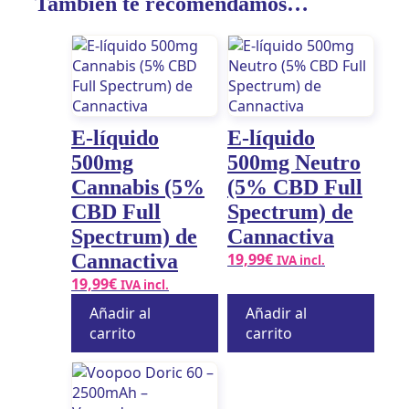
También te recomendamos…
E-líquido
E-líquido
500mg
500mg Neutro
Cannabis (5%
(5% CBD Full
CBD Full
Spectrum) de
Spectrum) de
Cannactiva
Cannactiva
19,99
€
IVA incl.
19,99
€
IVA incl.
Añadir al
Añadir al
carrito
carrito