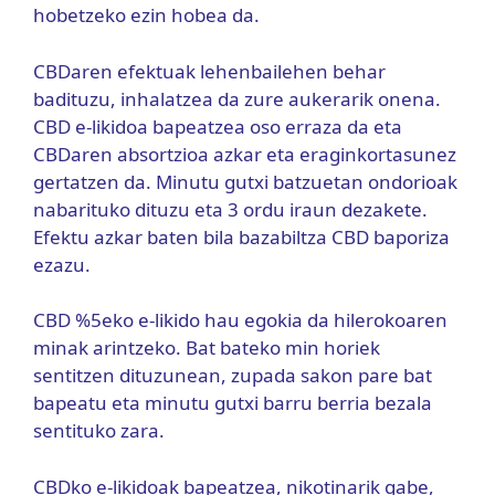
hobetzeko ezin hobea da.
CBDaren efektuak lehenbailehen behar
badituzu, inhalatzea da zure aukerarik onena.
CBD e-likidoa bapeatzea oso erraza da eta
CBDaren absortzioa azkar eta eraginkortasunez
gertatzen da. Minutu gutxi batzuetan ondorioak
nabarituko dituzu eta 3 ordu iraun dezakete.
Efektu azkar baten bila bazabiltza CBD baporiza
ezazu.
CBD %5eko e-likido hau egokia da hilerokoaren
minak arintzeko. Bat bateko min horiek
sentitzen dituzunean, zupada sakon pare bat
bapeatu eta minutu gutxi barru berria bezala
sentituko zara.
CBDko e-likidoak bapeatzea, nikotinarik gabe,