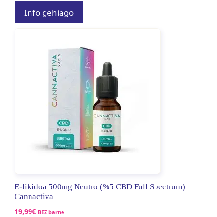
Info gehiago
E-likidoa 500mg Neutro (%5 CBD Full Spectrum) –
Cannactiva
19,99
€
BEZ barne