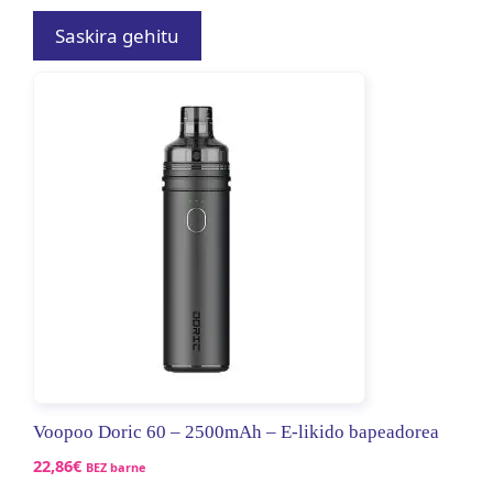
Saskira gehitu
Voopoo Doric 60 – 2500mAh – E-likido bapeadorea
22,86
€
BEZ barne