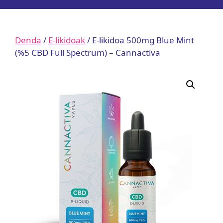
Denda
/
E-likidoak
/ E-likidoa 500mg Blue Mint
(%5 CBD Full Spectrum) – Cannactiva