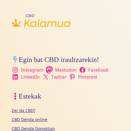
Egin bat CBD iraultzarekin!
Instagram
Mastodon
Facebook
LinkedIn
Twitter
Pinterest
Estekak
Zer da CBD?
CBD Denda online
CBD Denda Donostian