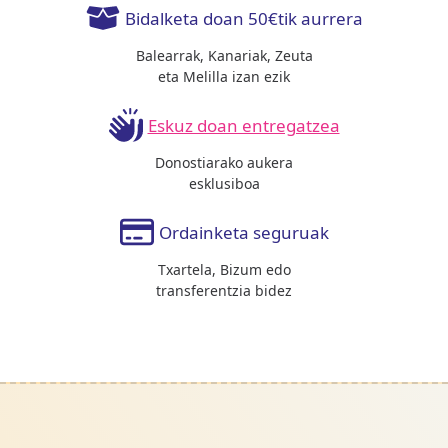
Bidalketa doan 50€tik aurrera
Balearrak, Kanariak, Zeuta
eta Melilla izan ezik
Eskuz doan entregatzea
Donostiarako aukera
esklusiboa
Ordainketa seguruak
Txartela, Bizum edo
transferentzia bidez