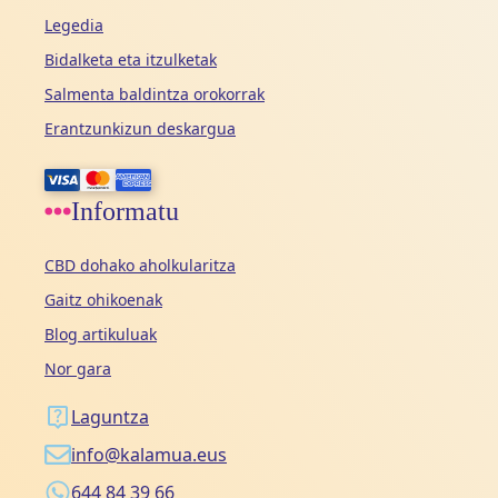
Legedia
Bidalketa eta itzulketak
Salmenta baldintza orokorrak
Erantzunkizun deskargua
Informatu
CBD dohako aholkularitza
Gaitz ohikoenak
Blog artikuluak
Nor gara
Laguntza
info@kalamua.eus
644 84 39 66