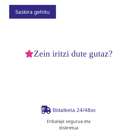
Saskira gehitu
Zein iritzi dute gutaz?
Bidalketa 24/48or.
Enbalaje segurua eta
diskretua