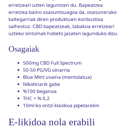
erretzeari uzten laguntzen du. Bapeatzea
erretzea baino osasuntsuagoa da, osasunerako
kaltegarriak diren produktuen konbustioa
saihestuz. CBD bapeatzeak, tabakoa erretzeari
uzteko sintomak hobeto jasaten lagunduko dizu.
Osagaiak
500mg CBD Full Spectrum
50-50 PG/VG oinarria
Blue Mint usaina (mentolatua)
Nikotinarik gabe
%100 beganoa
THC < % 0,2
10ml-ko ontzi klasikoa pipetarekin
E-likidoa nola erabili