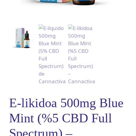
E-likidoa 500mg Blue
Mint (%5 CBD Full
Spectrum) –