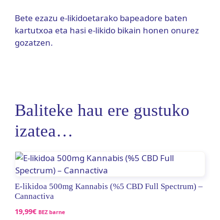
Bete ezazu e-likidoetarako bapeadore baten
kartutxoa eta hasi e-likido bikain honen onurez
gozatzen.
Baliteke hau ere gustuko
izatea…
E-likidoa 500mg Kannabis (%5 CBD Full Spectrum) –
Cannactiva
19,99
€
BEZ barne