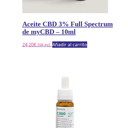
Aceite CBD 3% Full Spectrum
de myCBD – 10ml
24,20
€
Añadir al carrito
IVA incl.