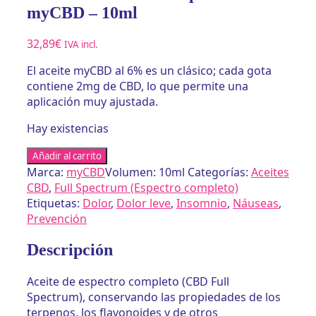
myCBD – 10ml
32,89
€
IVA incl.
El aceite myCBD al 6% es un clásico; cada gota
contiene 2mg de CBD, lo que permite una
aplicación muy ajustada.
Hay existencias
Aceite
Añadir al carrito
CBD
Marca:
myCBD
Volumen: 10ml
Categorías:
Aceites
6%
CBD
,
Full Spectrum (Espectro completo)
Full
Etiquetas:
Dolor
,
Dolor leve
,
Insomnio
,
Náuseas
,
Spectrum
Prevención
de
myCBD
Descripción
-
10ml
Aceite de espectro completo (CBD Full
cantidad
Spectrum), conservando las propiedades de los
terpenos, los flavonoides y de otros