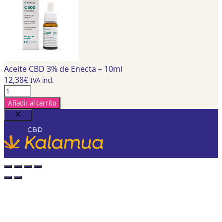
Aceite CBD 3% de Enecta – 10ml
12,38
€
IVA incl.
Aceite
CBD
Añadir al carrito
3%
de
Cerrar
Enecta
-
10ml
cantidad