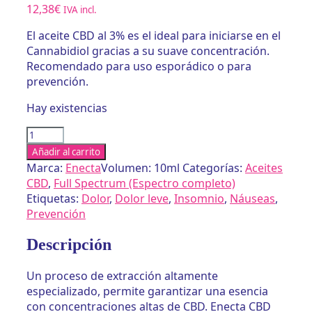
12,38
€
IVA incl.
El aceite CBD al 3% es el ideal para iniciarse en el
Cannabidiol gracias a su suave concentración.
Recomendado para uso esporádico o para
prevención.
Hay existencias
Aceite
CBD
Añadir al carrito
3%
Marca:
Enecta
Volumen: 10ml
Categorías:
Aceites
de
CBD
,
Full Spectrum (Espectro completo)
Enecta
Etiquetas:
Dolor
,
Dolor leve
,
Insomnio
,
Náuseas
,
-
Prevención
10ml
cantidad
Descripción
Un proceso de extracción altamente
especializado, permite garantizar una esencia
con concentraciones altas de CBD. Enecta CBD