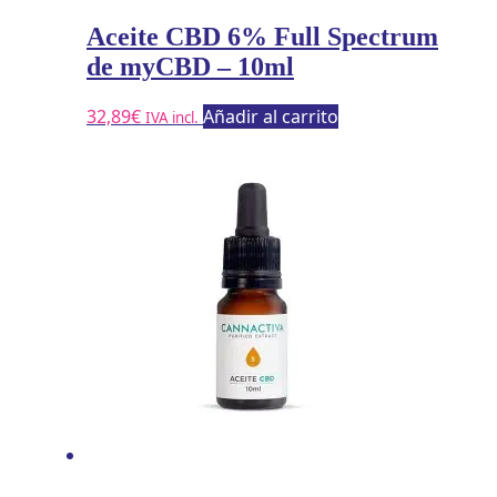
Aceite CBD 6% Full Spectrum
de myCBD – 10ml
32,89
€
Añadir al carrito
IVA incl.