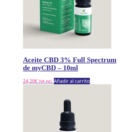
Aceite CBD 3% Full Spectrum
de myCBD – 10ml
24,20
€
Añadir al carrito
IVA incl.