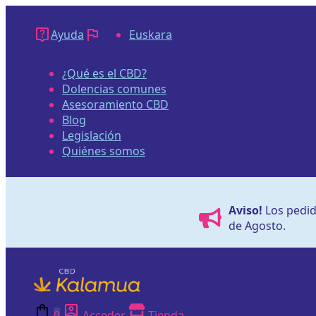
Saltar
al
Ayuda
Euskara
contenido
¿Qué es el CBD?
Dolencias comunes
Asesoramiento CBD
Blog
Legislación
Quiénes somos
Aviso!
Los pedido
de Agosto.
0
Acceder
Tienda