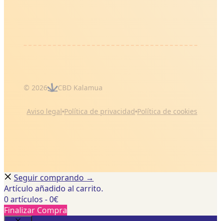
© 2026
CBD Kalamua
Aviso legal
Política de privacidad
Política de cookies
Seguir comprando →
Artículo añadido al carrito.
0 artículos -
0
€
Finalizar Compra