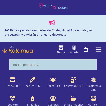
Saltar
Ayuda
Euskara
al
contenido
Aviso!
Los pedidos realizados del 20 de Julio al 9 de Agosto, se
procesarán y enviarán el lunes 10 de Agosto.
M
Tienda
Acceder
Tienda CBD
Aceites CBD
Flores CBD
Cosmética CBD
Fisioterapia
CBD
Deporte
E-líquidos
Mascotas
Infusiones CBD
Nutrición