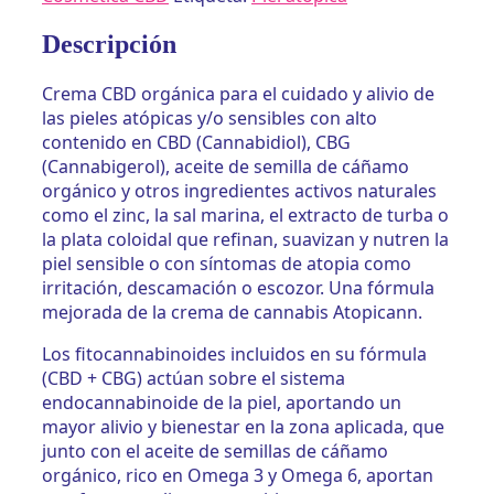
atópica
Topicann
Descripción
CBD+CBG
de
Crema CBD orgánica para el cuidado y alivio de
Annabis
las pieles atópicas y/o sensibles con alto
cantidad
contenido en CBD (Cannabidiol), CBG
(Cannabigerol), aceite de semilla de cáñamo
orgánico y otros ingredientes activos naturales
como el zinc, la sal marina, el extracto de turba o
la plata coloidal que refinan, suavizan y nutren la
piel sensible o con síntomas de atopia como
irritación, descamación o escozor. Una fórmula
mejorada de la crema de cannabis Atopicann.
Los fitocannabinoides incluidos en su fórmula
(CBD + CBG) actúan sobre el sistema
endocannabinoide de la piel, aportando un
mayor alivio y bienestar en la zona aplicada, que
junto con el aceite de semillas de cáñamo
orgánico, rico en Omega 3 y Omega 6, aportan