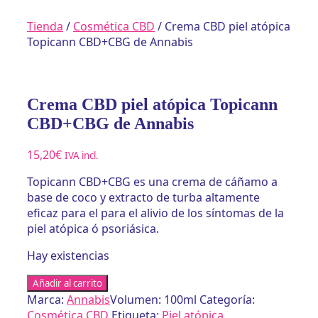
Tienda
/
Cosmética CBD
/ Crema CBD piel atópica
Topicann CBD+CBG de Annabis
Crema CBD piel atópica Topicann
CBD+CBG de Annabis
15,20
€
IVA incl.
Topicann CBD+CBG es una crema de cáñamo a
base de coco y extracto de turba altamente
eficaz para el para el alivio de los síntomas de la
piel atópica ó psoriásica.
Hay existencias
Crema
Añadir al carrito
CBD
Marca:
Annabis
Volumen: 100ml
Categoría:
piel
Cosmética CBD
Etiqueta:
Piel atópica