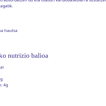
agatik.
na hautsa
o nutrizio balioa
al
5g
k: 4g