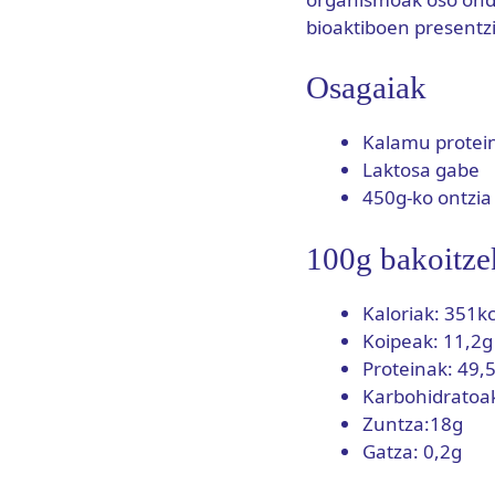
bioaktiboen presentzi
Osagaiak
Kalamu protei
Laktosa gabe
450g-ko ontzia
100g bakoitzek
Kaloriak: 351kc
Koipeak: 11,2g
Proteinak: 49,
Karbohidratoa
Zuntza:18g
Gatza: 0,2g