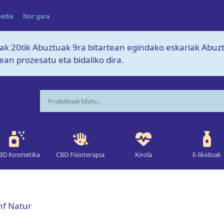
edia
Nor gara
lak 20tik Abuztuak 9ra bitartean egindako eskariak Abu
an prozesatu eta bidaliko dira.
BD Kosmetika
CBD Fisioterapia
Kirola
E-likidoak
nf Natur