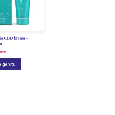
pia CBD krema –
a
arne
a gehitu