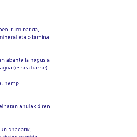
en iturri bat da,
mineral eta bitamina
en abantaila nagusia
iagoa (esnea barne).
la, hemp
einatan ahulak diren
sun onagatik,
n duten peptido