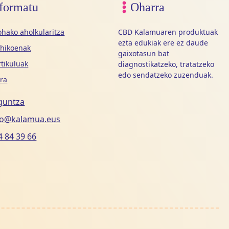
formatu
Oharra
hako aholkularitza
CBD Kalamuaren produktuak
ezta edukiak ere ez daude
ohikoenak
gaixotasun bat
rtikuluak
diagnostikatzeko, tratatzeko
edo sendatzeko zuzenduak.
ra
guntza
fo@kalamua.eus
4 84 39 66