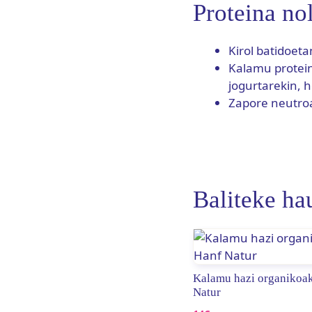
Proteina nol
Kirol batidoet
Kalamu protein
jogurtarekin, 
Zapore neutroa
Baliteke ha
Kalamu hazi organikoa
Natur