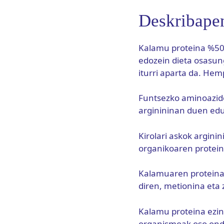
Deskribape
Kalamu proteina %50ek
edozein dieta osasun
iturri aparta da. Hem
Funtsezko aminoazido
arginininan duen eduk
Kirolari askok argini
organikoaren protein
Kalamuaren proteina,
diren, metionina eta z
Kalamu proteina ezin 
organismoak oso ondo