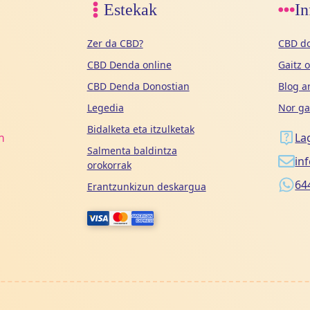
Estekak
In
Zer da CBD?
CBD do
CBD Denda online
Gaitz 
CBD Denda Donostian
Blog a
Legedia
Nor ga
Bidalketa eta itzulketak
n
La
Salmenta baldintza
in
orokorrak
64
Erantzunkizun deskargua