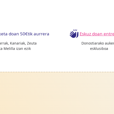
keta doan 50€tik aurrera
Eskuz doan entr
arrak, Kanariak, Zeuta
Donostiarako auke
ta Melilla izan ezik
esklusiboa