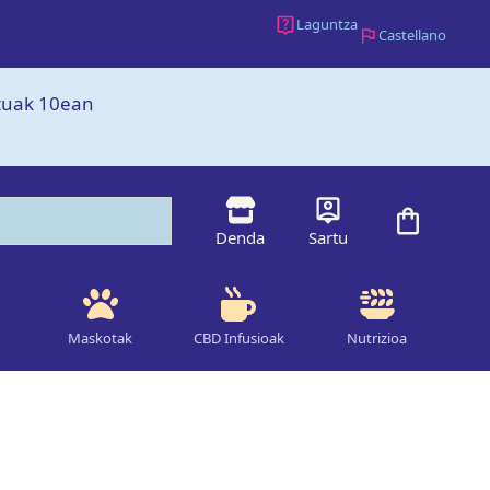
proteina
Laguntza
-
Castellano
Hanf
Natur
ztuak 10ean
kantitatea
Denda
Sartu
Maskotak
CBD Infusioak
Nutrizioa