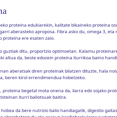
na
o proteina edukiarekin, kalitate bikaineko proteina oso
garri aberasteko aproposa. Fibra asko du, omega 3, eta 
p proteina ere esaten zaio.
 guztiak ditu, proportzio optimoetan. Kalamu proteinar
i altua da, beste edozein proteina iturrikoa baino hand
ninan aberatsak diren proteinak bilatzen dituzte, hala no
a, beren kirol errendimendua hobetzeko.
 proteina begetal mota onena da, ilarra edo sojako prot
isteinan iturri baliotsuak baitira.
hobea da bere nutrizio balio handiagatik, digestio gaita
 absorbatzen du eta osasun kardiobaskularra sustatze