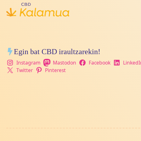
Egin bat CBD iraultzarekin!
Instagram
Mastodon
Facebook
LinkedI
Twitter
Pinterest