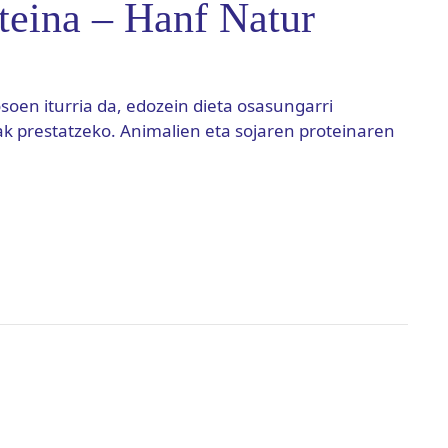
teina – Hanf Natur
soen iturria da, edozein dieta osasungarri
ak prestatzeko. Animalien eta sojaren proteinaren