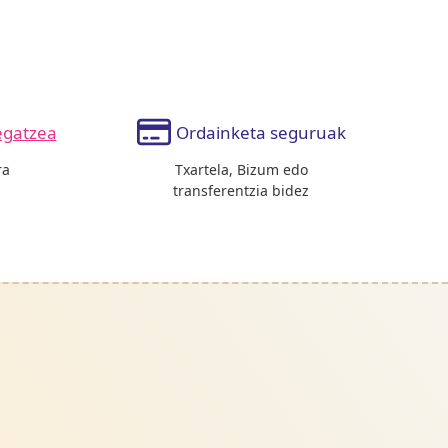
egatzea
Ordainketa seguruak
ra
Txartela, Bizum edo
transferentzia bidez