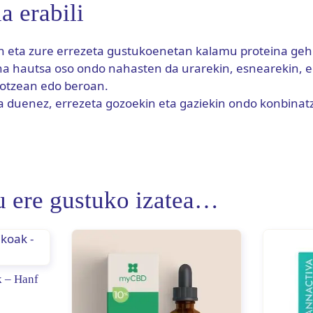
a erabili
an eta zure errezeta gustukoenetan kalamu proteina geh
a hautsa oso ondo nahasten da urarekin, esnearekin, ed
hotzean edo beroan.
 duenez, errezeta gozoekin eta gaziekin ondo konbinat
u ere gustuko izatea…
k – Hanf