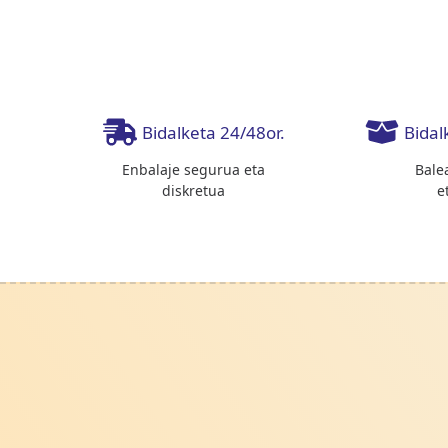
Bidalketa 24/48or.
Bidal
Enbalaje segurua eta
Bale
diskretua
e