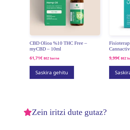
CBD Olioa %10 THC Free –
Fisiotera
myCBD – 10ml
Cannactiv
61,71
€
9,99
€
BEZ barne
BEZ b
Saskira gehitu
Saskir
Zein iritzi dute gutaz?