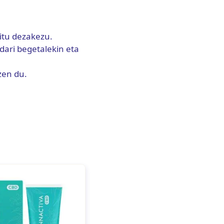
itu dezakezu.
ari begetalekin eta
zen du.