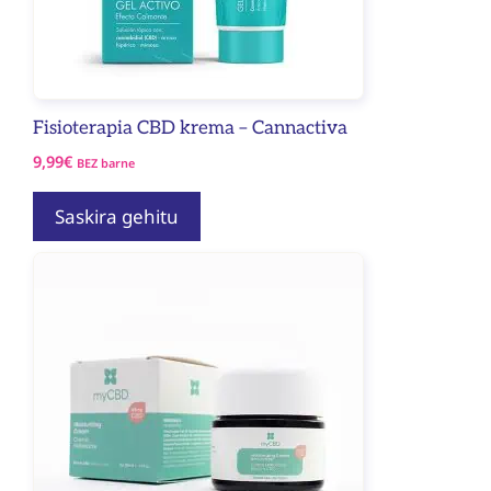
Fisioterapia CBD krema – Cannactiva
9,99
€
BEZ barne
Saskira gehitu