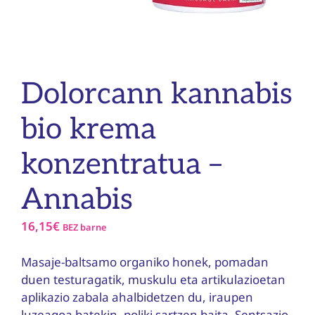
Dolorcann kannabis
bio krema
konzentratua –
Annabis
16,15
€
BEZ barne
Masaje-baltsamo organiko honek, pomadan
duen testuragatik, muskulu eta artikulazioetan
aplikazio zabala ahalbidetzen du, iraupen
luzeagoa batekin, poliki sartzen baita. Sentsazio