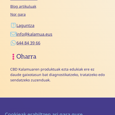
Blog artikuluak
Nor gara
Laguntza
info@kalamua.eus
644 84 39 66
Oharra
CBD Kalamuaren produktuak ezta edukiak ere ez
daude gaixotasun bat diagnostikatzeko, tratatzeko edo
sendatzeko zuzenduak.
Cookieak erabiltzen ari gara gure