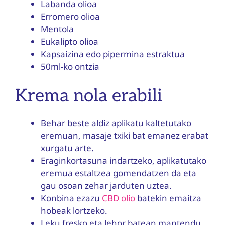
Labanda olioa
Erromero olioa
Mentola
Eukalipto olioa
Kapsaizina edo pipermina estraktua
50ml-ko ontzia
Krema nola erabili
Behar beste aldiz aplikatu kaltetutako
eremuan, masaje txiki bat emanez erabat
xurgatu arte.
Eraginkortasuna indartzeko, aplikatutako
eremua estaltzea gomendatzen da eta
gau osoan zehar jarduten uztea.
Konbina ezazu
CBD olio
batekin emaitza
hobeak lortzeko.
Leku fresko eta lehor batean mantendu,