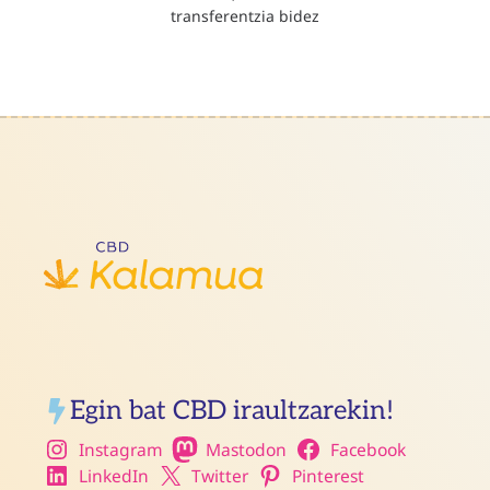
transferentzia bidez
Egin bat CBD iraultzarekin!
Instagram
Mastodon
Facebook
LinkedIn
Twitter
Pinterest