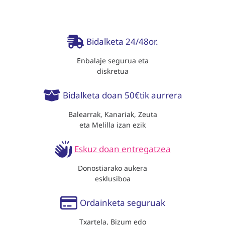
Bidalketa 24/48or.
Enbalaje segurua eta
diskretua
Bidalketa doan 50€tik aurrera
Balearrak, Kanariak, Zeuta
eta Melilla izan ezik
Eskuz doan entregatzea
Donostiarako aukera
esklusiboa
Ordainketa seguruak
Txartela, Bizum edo