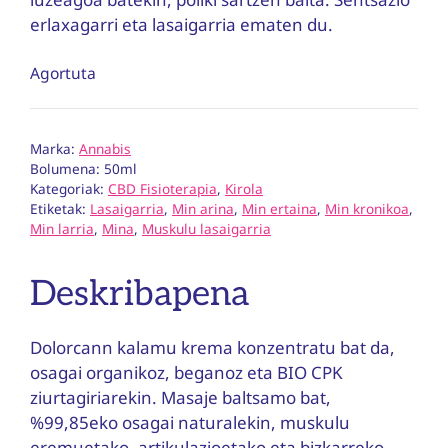
erlaxagarri eta lasaigarria ematen du.
Agortuta
Marka:
Annabis
Bolumena: 50ml
Kategoriak:
CBD Fisioterapia
,
Kirola
Etiketak:
Lasaigarria
,
Min arina
,
Min ertaina
,
Min kronikoa
,
Min larria
,
Mina
,
Muskulu lasaigarria
Deskribapena
Dolorcann kalamu krema konzentratu bat da,
osagai organikoz, beganoz eta BIO CPK
ziurtagiriarekin. Masaje baltsamo bat,
%99,85eko osagai naturalekin, muskulu
eremuetako, artikulazioetako eta bizkarreko