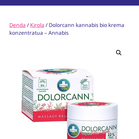
Denda
/
Kirola
/ Dolorcann kannabis bio krema
konzentratua – Annabis