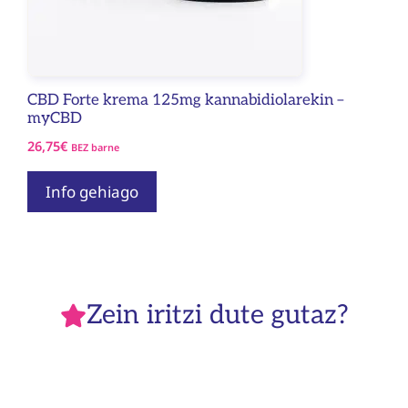
CBD Forte krema 125mg kannabidiolarekin –
myCBD
26,75
€
BEZ barne
Info gehiago
Zein iritzi dute gutaz?