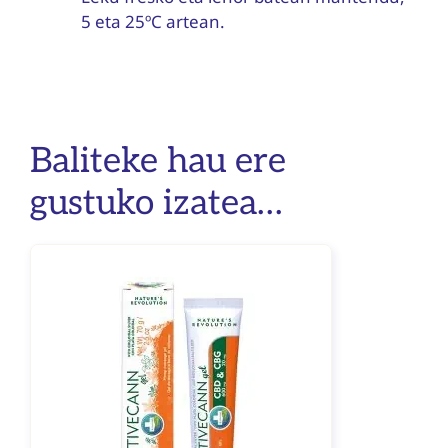
5 eta 25ºC artean.
Baliteke hau ere
gustuko izatea…