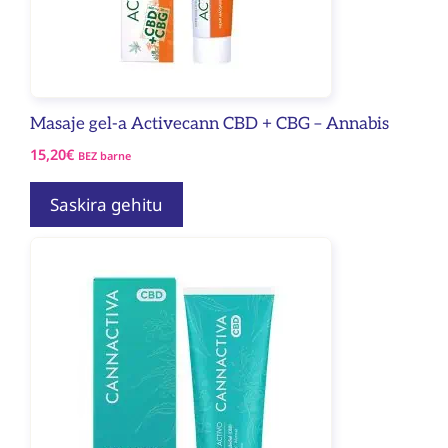
Masaje gel-a Activecann CBD + CBG – Annabis
15,20
€
BEZ barne
Saskira gehitu