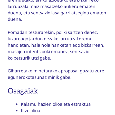
larruazala maiz masatzeko aukera ematen
duena, eta sentsazio lasaigarri atsegina ematen
duena.
Pomadan testurarekin, poliki sartzen denez,
luzaroago jardun dezake larruazal eremu
handietan, hala nola hanketan edo bizkarrean,
masajea intentsiboki emanez, sentsazio
koipetsurik utzi gabe.
Giharretako minetarako aproposa, gozatu zure
egunerokotasunaz minik gabe.
Osagaiak
Kalamu hazien olioa eta estraktua
Iltze olioa