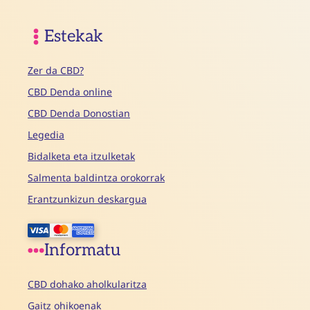
Estekak
Zer da CBD?
CBD Denda online
CBD Denda Donostian
Legedia
Bidalketa eta itzulketak
Salmenta baldintza orokorrak
Erantzunkizun deskargua
Informatu
CBD dohako aholkularitza
Gaitz ohikoenak