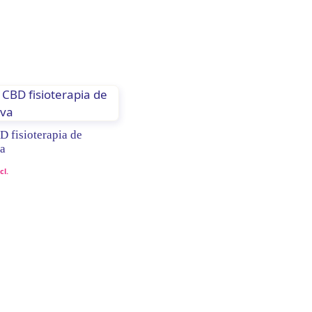
 fisioterapia de
a
cl.