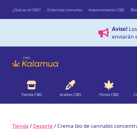
Saltar
¿Qué es el CBD?
Dolencias comunes
Asesoramiento CBD
Blo
al
contenido
Aviso!
Los
enviarán e
Tienda CBD
Aceites CBD
Flores CBD
C
Tienda
/
Deporte
/ Crema bio de cannabis concentr