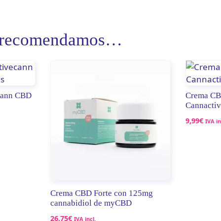
e recomendamos…
ecann CBD
Crema CBD
Cannactiv
9,99
€
IVA in
Crema CBD Forte con 125mg
cannabidiol de myCBD
26,75
€
IVA incl.