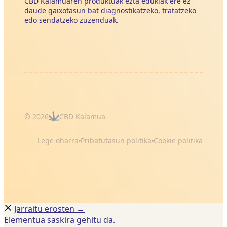
CBD Kalamuaren produktuak ezta edukiak ere ez
daude gaixotasun bat diagnostikatzeko, tratatzeko
edo sendatzeko zuzenduak.
© 2026
CBD Kalamua
Lege oharra
Pribatutasun politika
Cookie politika
Jarraitu erosten →
Elementua saskira gehitu da.