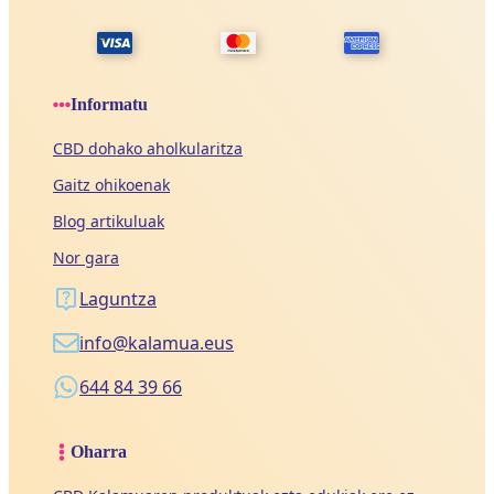
Informatu
CBD dohako aholkularitza
Gaitz ohikoenak
Blog artikuluak
Nor gara
Laguntza
info@kalamua.eus
644 84 39 66
Oharra