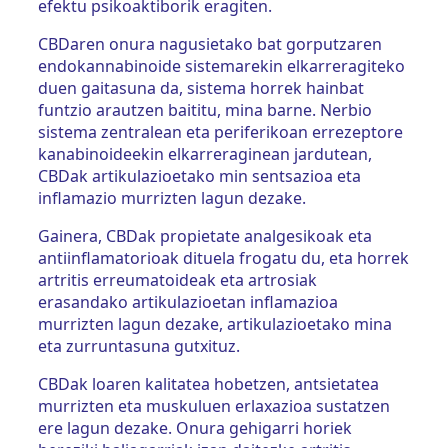
efektu psikoaktiborik eragiten.
CBDaren onura nagusietako bat gorputzaren
endokannabinoide sistemarekin elkarreragiteko
duen gaitasuna da, sistema horrek hainbat
funtzio arautzen baititu, mina barne. Nerbio
sistema zentralean eta periferikoan errezeptore
kanabinoideekin elkarreraginean jardutean,
CBDak artikulazioetako min sentsazioa eta
inflamazio murrizten lagun dezake.
Gainera, CBDak propietate analgesikoak eta
antiinflamatorioak dituela frogatu du, eta horrek
artritis erreumatoideak eta artrosiak
erasandako artikulazioetan inflamazioa
murrizten lagun dezake, artikulazioetako mina
eta zurruntasuna gutxituz.
CBDak loaren kalitatea hobetzen, antsietatea
murrizten eta muskuluen erlaxazioa sustatzen
ere lagun dezake. Onura gehigarri horiek