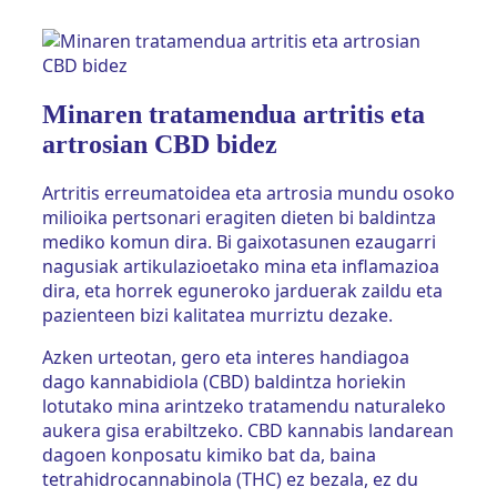
Minaren tratamendua artritis eta
artrosian CBD bidez
Artritis erreumatoidea eta artrosia mundu osoko
milioika pertsonari eragiten dieten bi baldintza
mediko komun dira. Bi gaixotasunen ezaugarri
nagusiak artikulazioetako mina eta inflamazioa
dira, eta horrek eguneroko jarduerak zaildu eta
pazienteen bizi kalitatea murriztu dezake.
Azken urteotan, gero eta interes handiagoa
dago kannabidiola (CBD) baldintza horiekin
lotutako mina arintzeko tratamendu naturaleko
aukera gisa erabiltzeko. CBD kannabis landarean
dagoen konposatu kimiko bat da, baina
tetrahidrocannabinola (THC) ez bezala, ez du