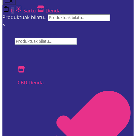
Menua
0
Sartu
Denda
Produktuak bilatu...
×
Produktuak bilatu...
×
CBD Denda