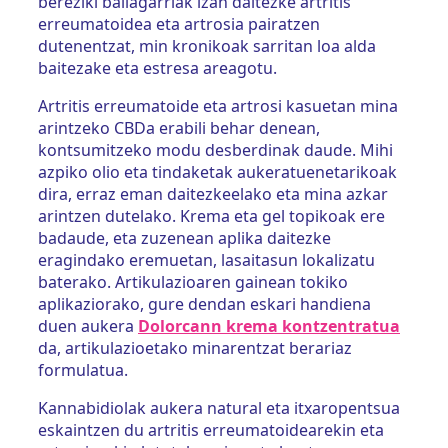
bereziki baliagarriak izan daitezke artritis
erreumatoidea eta artrosia pairatzen
dutenentzat, min kronikoak sarritan loa alda
baitezake eta estresa areagotu.
Artritis erreumatoide eta artrosi kasuetan mina
arintzeko CBDa erabili behar denean,
kontsumitzeko modu desberdinak daude. Mihi
azpiko olio eta tindaketak aukeratuenetarikoak
dira, erraz eman daitezkeelako eta mina azkar
arintzen dutelako. Krema eta gel topikoak ere
badaude, eta zuzenean aplika daitezke
eragindako eremuetan, lasaitasun lokalizatu
baterako. Artikulazioaren gainean tokiko
aplikaziorako, gure dendan eskari handiena
duen aukera
Dolorcann krema kontzentratua
da, artikulazioetako minarentzat berariaz
formulatua.
Kannabidiolak aukera natural eta itxaropentsua
eskaintzen du artritis erreumatoidearekin eta