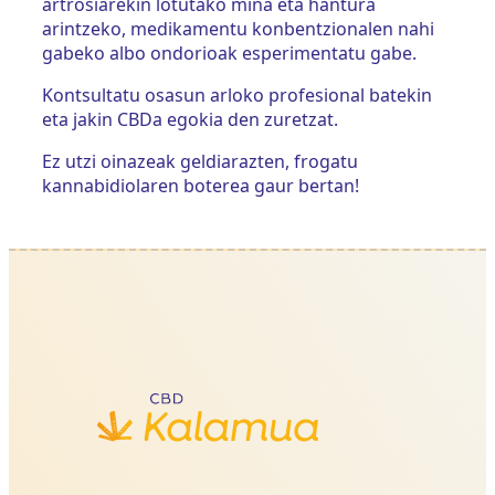
artrosiarekin lotutako mina eta hantura
arintzeko, medikamentu konbentzionalen nahi
gabeko albo ondorioak esperimentatu gabe.
Kontsultatu osasun arloko profesional batekin
eta jakin CBDa egokia den zuretzat.
Ez utzi oinazeak geldiarazten, frogatu
kannabidiolaren boterea gaur bertan!