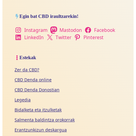
Egin bat CBD iraultzarekin!
Instagram
Mastodon
Facebook
LinkedIn
Twitter
Pinterest
Estekak
Zer da CBD?
CBD Denda online
CBD Denda Donostian
Legedia
Bidalketa eta itzulketak
Salmenta baldintza orokorrak
Erantzunkizun deskargua