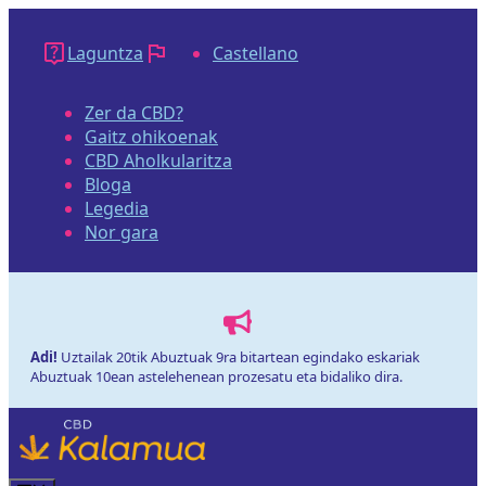
Edukira
salto
Laguntza
Castellano
egin
Zer da CBD?
Gaitz ohikoenak
CBD Aholkularitza
Bloga
Legedia
Nor gara
Adi!
Uztailak 20tik Abuztuak 9ra bitartean egindako eskariak
Abuztuak 10ean astelehenean prozesatu eta bidaliko dira.