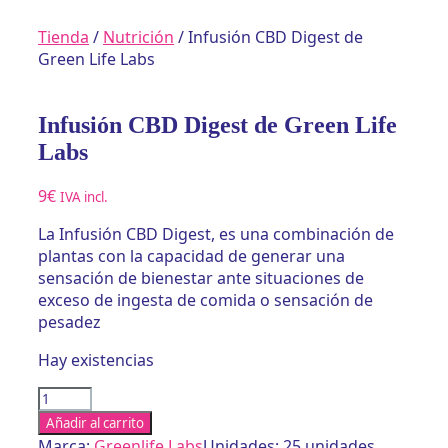
Tienda
/
Nutrición
/ Infusión CBD Digest de
Green Life Labs
Infusión CBD Digest de Green Life
Labs
9
€
IVA incl.
La Infusión CBD Digest, es una combinación de
plantas con la capacidad de generar una
sensación de bienestar ante situaciones de
exceso de ingesta de comida o sensación de
pesadez
Hay existencias
Infusión
CBD
Añadir al carrito
Digest
Marca:
Greenlife Labs
Unidades: 25 unidades