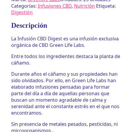
de
Categorías:
Infusiones CBD
,
Nutrición
Etiqueta:
Green
Digestión
Life
Labs
Descripción
cantidad
La Infusión CBD Digest es una infusión exclusiva
orgánica de CBD Green Life Labs.
Entre todos los ingredientes destaca la planta de
cáñamo.
Durante años el cáñamo y sus propiedades han
sido olvidados. Por ello, en Green Life Labs han
elaborado infusiones pensadas para formar
parte del día a día de aquellas personas que
buscan un momento agradable de calma y
serenidad ante el constante estrés en el que nos
encontramos.
Sin presencia de metales pesados, pesticidas, ni
microorganismos .