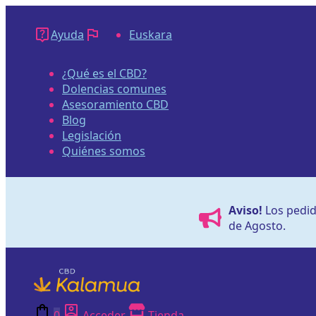
Saltar
al
Ayuda
Euskara
contenido
¿Qué es el CBD?
Dolencias comunes
Asesoramiento CBD
Blog
Legislación
Quiénes somos
Aviso!
Los pedido
de Agosto.
0
Acceder
Tienda