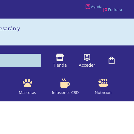
30%
Ayuda
de
Euskara
The
Beemine
cesarán y
Lab
-
10ml
cantidad
Tienda
Acceder
Mascotas
Infusiones CBD
Nutrición