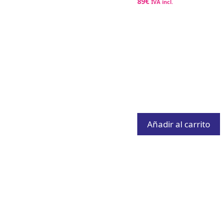
89
€
IVA incl.
Añadir al carrito