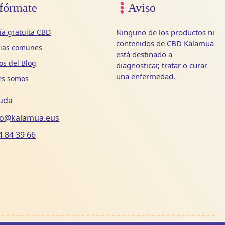
fórmate
Aviso
ía gratuita CBD
Ninguno de los productos ni
contenidos de CBD Kalamua
cias comunes
está destinado a
los del Blog
diagnosticar, tratar o curar
una enfermedad.
es somos
uda
fo@kalamua.eus
4 84 39 66