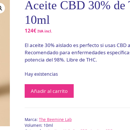
Aceite CBD 30% de 
10ml
124
€
IVA incl.
El aceite 30% aislado es perfecto si usas CBD 
Recomendado para enfermedades específicas.
potencia del 98%. Libre de THC.
Hay existencias
Aceite
Añadir al carrito
CBD
30%
de
The
Marca:
The Beemine Lab
Beemine
Volumen: 10ml