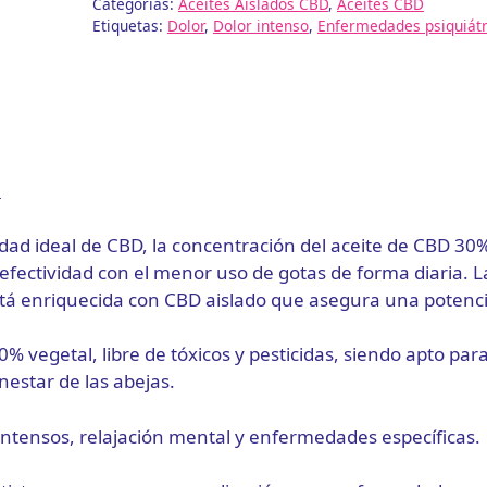
Lab
Categorías:
Aceites Aislados CBD
,
Aceites CBD
Etiquetas:
Dolor
,
Dolor intenso
,
Enfermedades psiquiátr
-
10ml
cantidad
n
idad ideal de CBD, la concentración del aceite de CBD 30
efectividad con el menor uso de gotas de forma diaria. 
tá enriquecida con CBD aislado que asegura una potenci
% vegetal, libre de tóxicos y pesticidas, siendo apto pa
nestar de las abejas.
 intensos, relajación mental y enfermedades específicas.