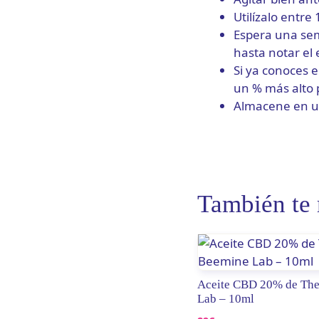
Utilízalo entre
Espera una sem
hasta notar el
Si ya conoces e
un % más alto 
Almacene en un 
También t
Aceite CBD 20% de Th
Lab – 10ml