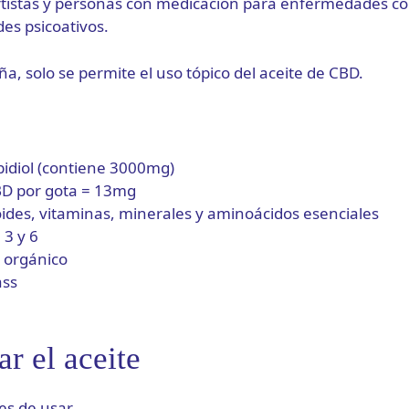
tistas y personas con medicación para enfermedades co
es psicoativos.
, solo se permite el uso tópico del aceite de CBD.
idiol (contiene 3000mg)
BD por gota = 13mg
oides, vitaminas, minerales y aminoácidos esenciales
3 y 6
 orgánico
ass
r el aceite
es de usar.