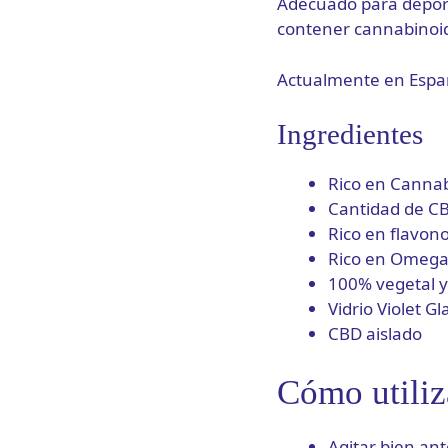
Adecuado para depor
contener cannabinoid
Actualmente en España
Ingredientes
Rico en Cannab
Cantidad de C
Rico en flavon
Rico en Omega 
100% vegetal y
Vidrio Violet Gl
CBD aislado
Cómo utiliza
Agitar bien ant