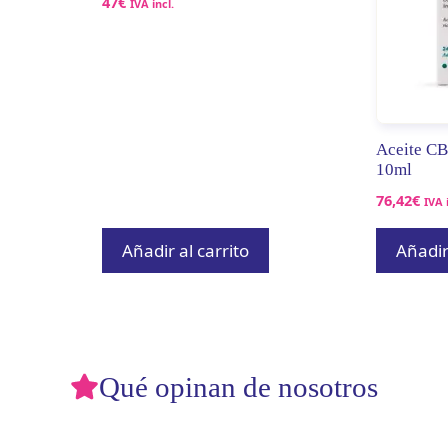
47
€
IVA incl.
Aceite CB
10ml
76,42
€
IVA i
Añadir al carrito
Añadir 
Qué opinan de nosotros