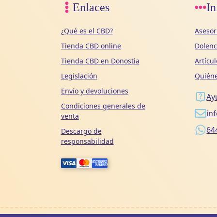
Enlaces
In
¿Qué es el CBD?
Asesor
Tienda CBD online
Dolen
Tienda CBD en Donostia
Artícu
Legislación
Quién
Envío y devoluciones
Ay
Condiciones generales de
in
venta
64
Descargo de
responsabilidad