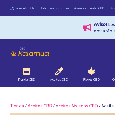
Saltar
¿Qué es el CBD?
Dolencias comunes
Asesoramiento CBD
Blo
al
contenido
Aviso!
Los
enviarán e
Tienda CBD
Aceites CBD
Flores CBD
C
Tienda
/
Aceites CBD
/
Aceites Aislados CBD
/ Aceit