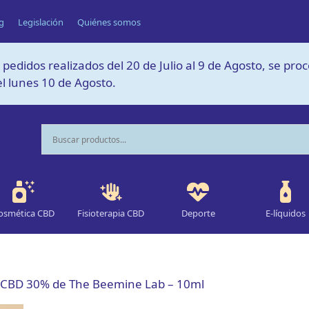
g
Legislación
Quiénes somos
 pedidos realizados del 20 de Julio al 9 de Agosto, se pro
l lunes 10 de Agosto.
osmética CBD
Fisioterapia CBD
Deporte
E-líquidos
e CBD 30% de The Beemine Lab – 10ml