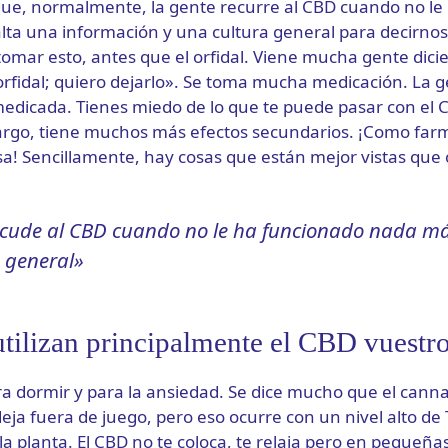
que, normalmente, la gente recurre al CBD cuando no le
alta una información y una cultura general para decirnos
omar esto, antes que el orfidal. Viene mucha gente dici
rfidal; quiero dejarlo». Se toma mucha medicación. La g
edicada. Tienes miedo de lo que te puede pasar con el C
bargo, tiene muchos más efectos secundarios. ¡Como far
isa! Sencillamente, hay cosas que están mejor vistas que 
cude al CBD cuando no le ha funcionado nada más
 general»
utilizan principalmente el CBD vuestro
ara dormir y para la ansiedad. Se dice mucho que el canna
eja fuera de juego, pero eso ocurre con un nivel alto de
 planta. El CBD no te coloca, te relaja pero en pequeñas