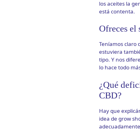
los aceites la g
está contenta.
Ofreces el 
Teníamos claro 
estuviera tambi
tipo. Y nos dife
lo hace todo más 
¿Qué defici
CBD?
Hay que explicá
idea de grow sho
adecuadamente