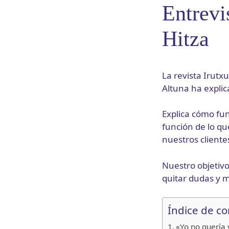
Entrevi
Hitza
La revista Irutx
Altuna ha explic
Explica cómo fu
función de lo q
nuestros cliente
Nuestro objetivo
quitar dudas y m
Índice de c
«Yo no quería 