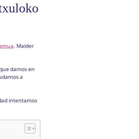
txuloko
alamua
. Maider
s que damos en
yudamos a
edad intentamos