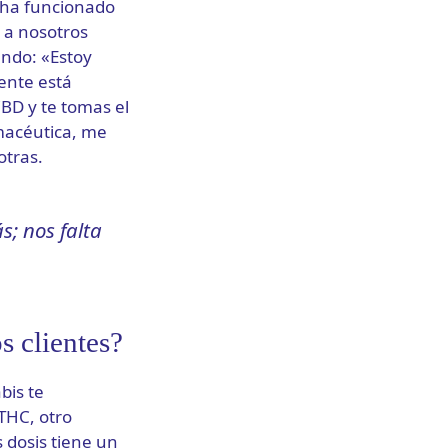
 ha funcionado
 a nosotros
endo: «Estoy
ente está
BD y te tomas el
macéutica, me
otras.
; nos falta
s clientes?
bis te
 THC, otro
 dosis tiene un