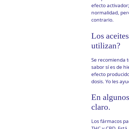
efecto activador
normalidad, pero
contrario.
Los aceite
utilizan?
Se recomienda to
sabor sí es de h
efecto producido
dosis. Yo les ay
En algunos
claro.
Los fármacos par
THC y CBD. Está 