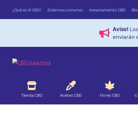
Saltar
¿Qué es el CBD?
Dolencias comunes
Asesoramiento CBD
Blo
al
contenido
Aviso!
Los
enviarán e
Tienda CBD
Aceites CBD
Flores CBD
C