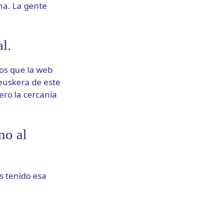
ona. La gente
l.
os que la web
euskera de este
ero la cercanía
no al
s tenido esa