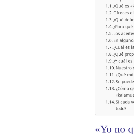
¿Qué es «
Ofreces el
¿Qué defic
¿Para qué 
Los aceit
En alguno
¿Cuál es l
¿Qué propi
¿Y cuál es
Nuestro 
¿Qué mit
Se puede
¿Cómo gar
«kalamua
Si cada v
todo?
«Yo no q