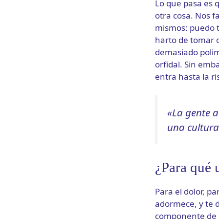
Lo que pasa es 
otra cosa. Nos f
mismos: puedo t
harto de tomar o
demasiado polim
orfidal. Sin em
entra hasta la r
«La gente a
una cultura
¿Para qué 
Para el dolor, p
adormece, y te d
componente de la