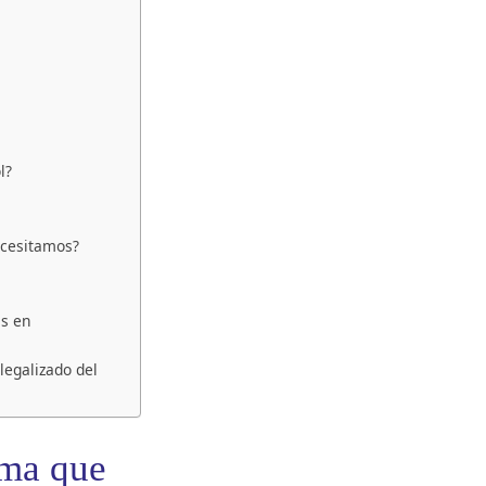
l?
ecesitamos?
is en
legalizado del
rma que