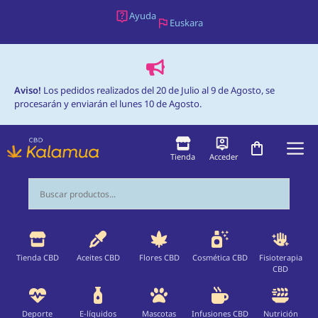
Saltar
Ayuda
Euskara
al
contenido
Aviso!
Los pedidos realizados del 20 de Julio al 9 de Agosto, se
procesarán y enviarán el lunes 10 de Agosto.
M
Tienda
Acceder
Tienda CBD
Aceites CBD
Flores CBD
Cosmética CBD
Fisioterapia
CBD
Deporte
E-líquidos
Mascotas
Infusiones CBD
Nutrición