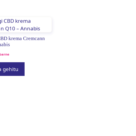
CBD krema Cremcann
nabis
barne
a gehitu