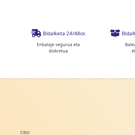
Bidalketa 24/48or.
Bidal
Enbalaje segurua eta
Bale
diskretua
e