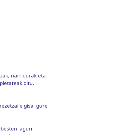
oak, narridurak eta
pietateak ditu.
ezetzaile gisa, gure
babesten lagun