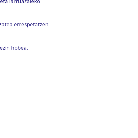
eta larruazaleko
izatea errespetatzen
 ezin hobea.