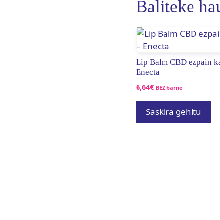
Baliteke ha
Lip Balm CBD ezpain k
Enecta
6,64
€
BEZ barne
Saskira gehitu