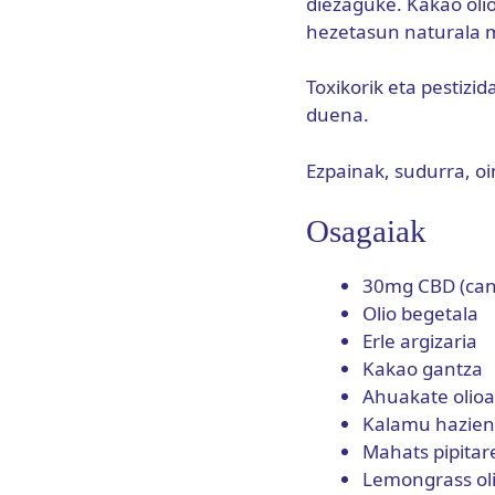
diezaguke. Kakao oli
hezetasun naturala 
Toxikorik eta pestizi
duena.
Ezpainak, sudurra, o
Osagaiak
30mg CBD (can
Olio begetala
Erle argizaria
Kakao gantza
Ahuakate olio
Kalamu hazien 
Mahats pipitar
Lemongrass ol