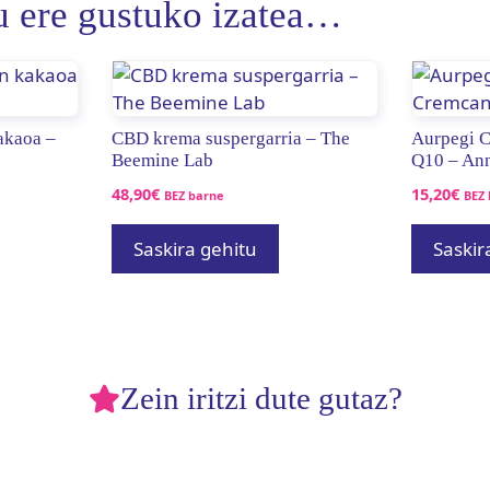
u ere gustuko izatea…
akaoa –
CBD krema suspergarria – The
Aurpegi 
Beemine Lab
Q10 – An
48,90
€
15,20
€
BEZ barne
BEZ 
Saskira gehitu
Saskir
Zein iritzi dute gutaz?