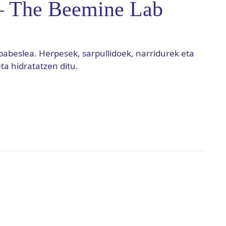
– The Beemine Lab
babeslea. Herpesek, sarpullidoek, narridurek eta
a hidratatzen ditu.