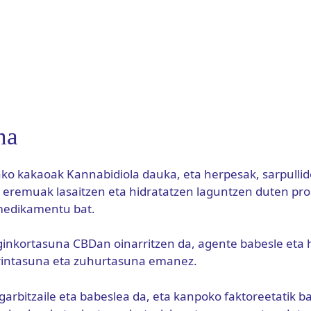
na
o kakaoak Kannabidiola dauka, eta herpesak, sarpullid
n eremuak lasaitzen eta hidratatzen laguntzen duten pro
medikamentu bat.
inkortasuna CBDan oinarritzen da, agente babesle eta h
arintasuna eta zuhurtasuna emanez.
 garbitzaile eta babeslea da, eta kanpoko faktoreetatik 