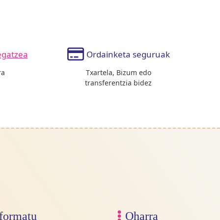
egatzea
Ordainketa seguruak
ra
Txartela, Bizum edo
transferentzia bidez
formatu
Oharra