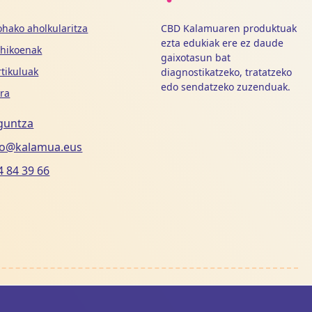
hako aholkularitza
CBD Kalamuaren produktuak
ezta edukiak ere ez daude
ohikoenak
gaixotasun bat
rtikuluak
diagnostikatzeko, tratatzeko
edo sendatzeko zuzenduak.
ra
guntza
fo@kalamua.eus
4 84 39 66