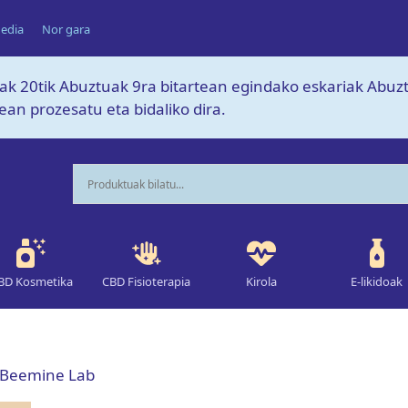
edia
Nor gara
lak 20tik Abuztuak 9ra bitartean egindako eskariak Abu
an prozesatu eta bidaliko dira.
BD Kosmetika
CBD Fisioterapia
Kirola
E-likidoak
 Beemine Lab