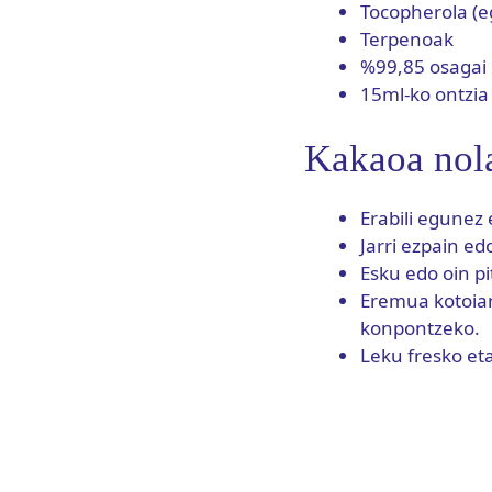
Tocopherola (e
Terpenoak
%99,85 osagai 
15ml-ko ontzia
Kakaoa nola
Erabili egunez
Jarri ezpain e
Esku edo oin pi
Eremua kotoiar
konpontzeko.
Leku fresko et