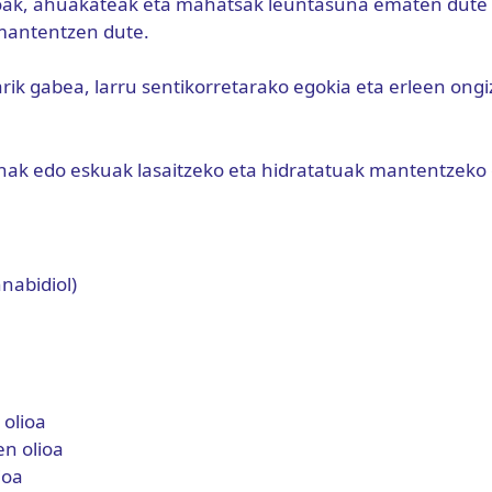
oak, ahuakateak eta mahatsak leuntasuna ematen dute 
mantentzen dute.
darik gabea, larru sentikorretarako egokia eta erleen ong
inak edo eskuak lasaitzeko eta hidratatuak mantentzeko
nabidiol)
a
olioa
en olioa
ioa