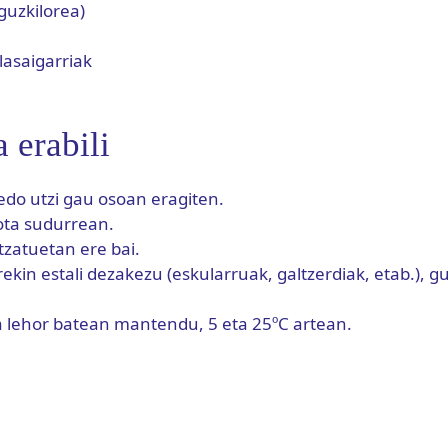
guzkilorea)
lasaigarriak
 erabili
 edo utzi gau osoan eragiten.
dota sudurrean.
tzatuetan ere bai.
ekin estali dezakezu (eskularruak, galtzerdiak, etab.), 
a lehor batean mantendu, 5 eta 25ºC artean.