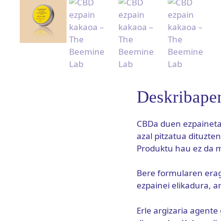
Deskribape
CBDa duen ezpainetak
azal pitzatua dituzte
Produktu hau ez da 
Bere formularen erag
ezpainei elikadura, 
Erle argizaria agente