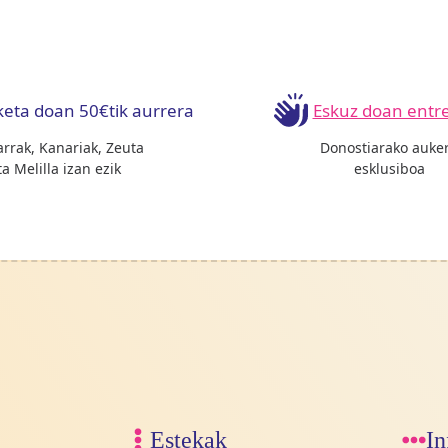
keta doan 50€tik aurrera
Eskuz doan entr
arrak, Kanariak, Zeuta
Donostiarako auke
ta Melilla izan ezik
esklusiboa
Estekak
In