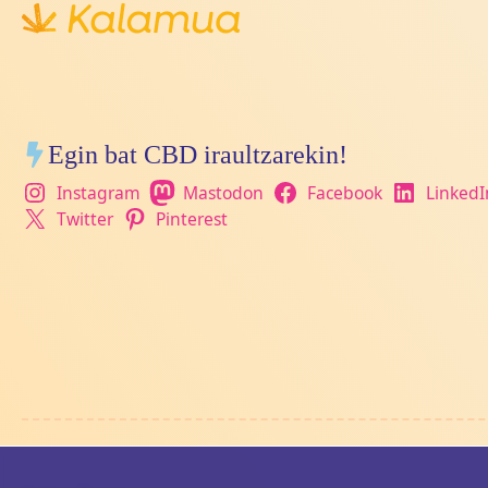
Egin bat CBD iraultzarekin!
Instagram
Mastodon
Facebook
LinkedI
Twitter
Pinterest