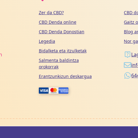
Zer da CBD?
CBD do
CBD Denda online
Gaitz 
CBD Denda Donostian
Blog a
Legedia
Nor ga
Bidalketa eta itzulketak
n
La
Salmenta baldintza
in
orokorrak
64
Erantzunkizun deskargua