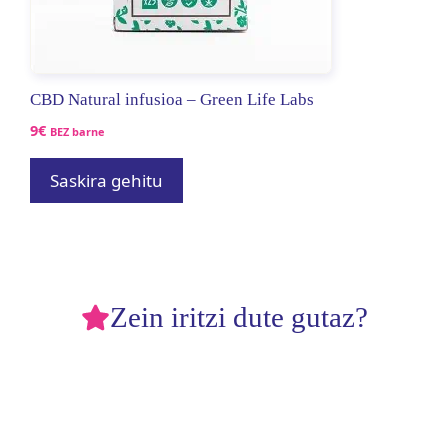
CBD Natural infusioa – Green Life Labs
9
€
BEZ barne
Saskira gehitu
Zein iritzi dute gutaz?