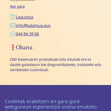
Nor gara
Laguntza
info@kalamua.eus
644 84 39 66
Oharra
CBD Kalamuaren produktuak ezta edukiak ere ez
daude gaixotasun bat diagnostikatzeko, tratatzeko edo
sendatzeko zuzenduak.
Cookieak erabiltzen ari gara gure
webgunean esperientzia onena emateko.