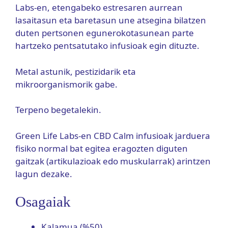
Labs-en, etengabeko estresaren aurrean
lasaitasun eta baretasun une atsegina bilatzen
duten pertsonen egunerokotasunean parte
hartzeko pentsatutako infusioak egin dituzte.
Metal astunik, pestizidarik eta
mikroorganismorik gabe.
Terpeno begetalekin.
Green Life Labs-en CBD Calm infusioak jarduera
fisiko normal bat egitea eragozten diguten
gaitzak (artikulazioak edo muskularrak) arintzen
lagun dezake.
Osagaiak
Kalamua (%50)