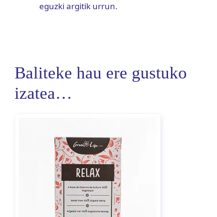
eguzki argitik urrun.
Baliteke hau ere gustuko
izatea…