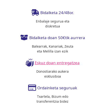
Bidalketa 24/48or.
Enbalaje segurua eta
diskretua
Bidalketa doan 50€tik aurrera
Balearrak, Kanariak, Zeuta
eta Melilla izan ezik
Eskuz doan entregatzea
Donostiarako aukera
esklusiboa
Ordainketa seguruak
Txartela, Bizum edo
transferentzia bidez