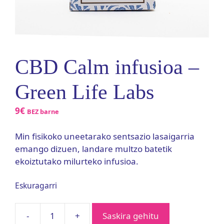
CBD Calm infusioa –
Green Life Labs
9
€
BEZ barne
Min fisikoko uneetarako sentsazio lasaigarria
emango dizuen, landare multzo batetik
ekoiztutako milurteko infusioa.
Eskuragarri
Saskira gehitu
CBD