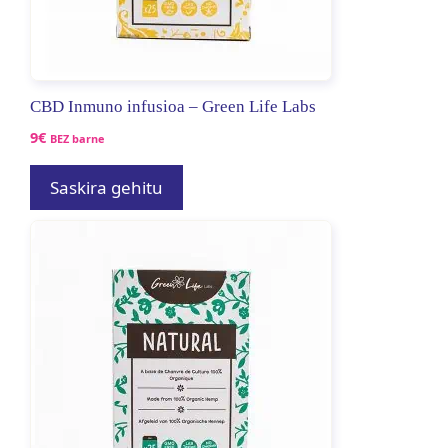
CBD Inmuno infusioa – Green Life Labs
9
€
BEZ barne
Saskira gehitu