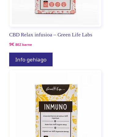
CBD Relax infusioa – Green Life Labs
9
€
BEZ barne
Info gehiago