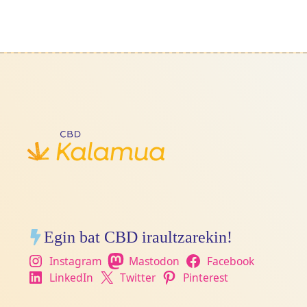
Egin bat CBD iraultzarekin!
Instagram
Mastodon
Facebook
LinkedIn
Twitter
Pinterest