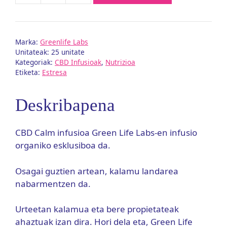
Calm
infusioa
-
Marka:
Greenlife Labs
Green
Unitateak: 25 unitate
Life
Kategoriak:
CBD Infusioak
,
Nutrizioa
Labs
Etiketa:
Estresa
kantitatea
Deskribapena
CBD Calm infusioa Green Life Labs-en infusio
organiko esklusiboa da.
Osagai guztien artean, kalamu landarea
nabarmentzen da.
Urteetan kalamua eta bere propietateak
ahaztuak izan dira. Hori dela eta, Green Life