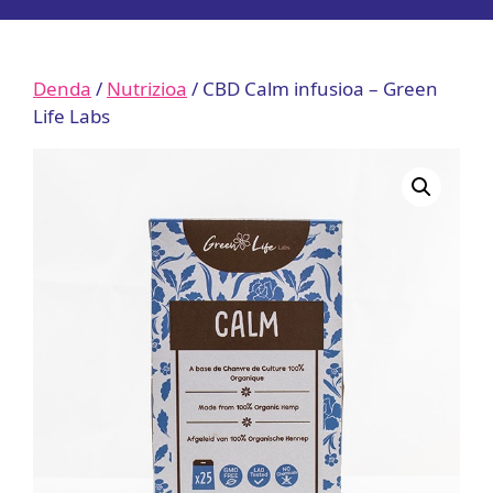
Denda
/
Nutrizioa
/ CBD Calm infusioa – Green
Life Labs