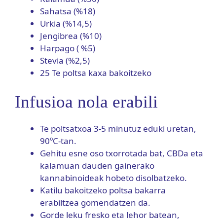
Sahatsa (%18)
Urkia (%14,5)
Jengibrea (%10)
Harpago ( %5)
Stevia (%2,5)
25 Te poltsa kaxa bakoitzeko
Infusioa nola erabili
Te poltsatxoa 3-5 minutuz eduki uretan,
90ºC-tan.
Gehitu esne oso txorrotada bat, CBDa eta
kalamuan dauden gainerako
kannabinoideak hobeto disolbatzeko.
Katilu bakoitzeko poltsa bakarra
erabiltzea gomendatzen da.
Gorde leku fresko eta lehor batean,