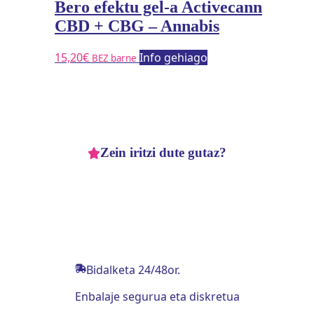
Bero efektu gel-a Activecann
CBD + CBG – Annabis
15,20
€
Info gehiago
BEZ barne
Zein iritzi dute gutaz?
Bidalketa 24/48or.
Enbalaje segurua eta diskretua