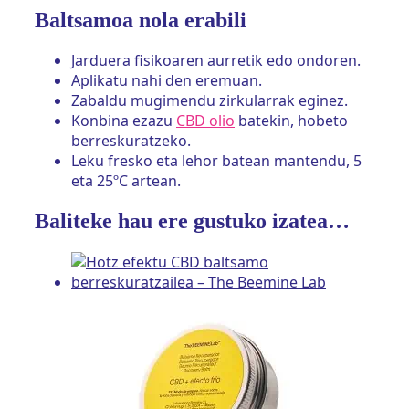
Baltsamoa nola erabili
Jarduera fisikoaren aurretik edo ondoren.
Aplikatu nahi den eremuan.
Zabaldu mugimendu zirkularrak eginez.
Konbina ezazu
CBD olio
batekin, hobeto
berreskuratzeko.
Leku fresko eta lehor batean mantendu, 5
eta 25ºC artean.
Baliteke hau ere gustuko izatea…