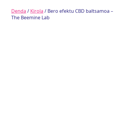
Denda
/
Kirola
/ Bero efektu CBD baltsamoa –
The Beemine Lab