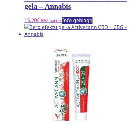
gela – Annabis
15,20
€
Info gehiago
BEZ barne