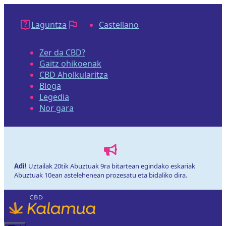
Edukira
salto
Laguntza
Castellano
egin
Zer da CBD?
Gaitz ohikoenak
CBD Aholkularitza
Bloga
Legedia
Nor gara
Adi!
Uztailak 20tik Abuztuak 9ra bitartean egindako eskariak
Abuztuak 10ean astelehenean prozesatu eta bidaliko dira.