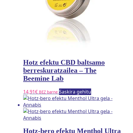
Hotz efektu CBD baltsamo
berreskuratzailea – The
Beemine Lab
14,91
€
Saskira gehitu
BEZ barne
Hotz-bero efektu Menthol Ultra