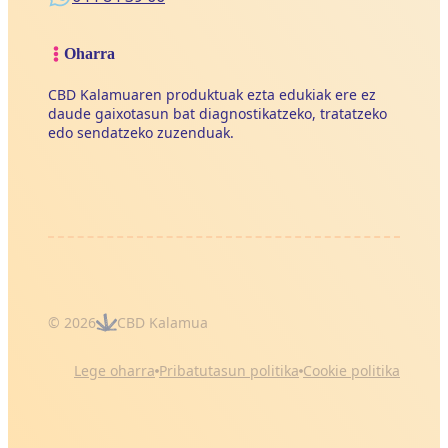
Oharra
CBD Kalamuaren produktuak ezta edukiak ere ez
daude gaixotasun bat diagnostikatzeko, tratatzeko
edo sendatzeko zuzenduak.
© 2026
CBD Kalamua
Lege oharra
Pribatutasun politika
Cookie politika