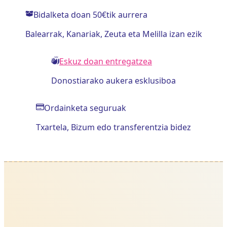
Bidalketa doan 50€tik aurrera
Balearrak, Kanariak, Zeuta eta Melilla izan ezik
Eskuz doan entregatzea
Donostiarako aukera esklusiboa
Ordainketa seguruak
Txartela, Bizum edo transferentzia bidez