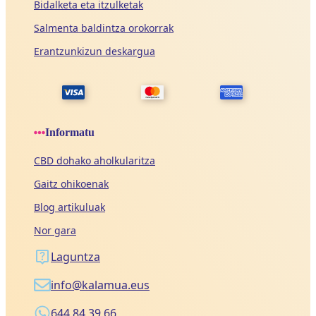
Bidalketa eta itzulketak
Salmenta baldintza orokorrak
Erantzunkizun deskargua
Informatu
CBD dohako aholkularitza
Gaitz ohikoenak
Blog artikuluak
Nor gara
Laguntza
info@kalamua.eus
644 84 39 66