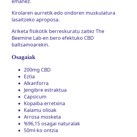
emanez.
Kirolaren aurretik edo ondoren muskulatura
lasaitzeko aproposa.
Ariketa fisikotik berreskuratu zaitez The
Beemine Lab-en bero efektuko CBD
baltsamoarekin.
Osagaiak
200mg CBD
Eztia
Alkanforra
Jengibre estraktua
Capsicum
Kopaiba erretxina
Kalamu olioak
Arrosa mosketa
%96,15 osagai naturalak
50ml-ko ontzia