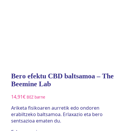
Bero efektu CBD baltsamoa – The
Beemine Lab
14,91
€
BEZ barne
Ariketa fisikoaren aurretik edo ondoren
erabiltzeko baltsamoa. Erlaxazio eta bero
sentsazioa ematen du.