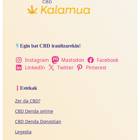
Egin bat CBD iraultzarekin!
Instagram
Mastodon
Facebook
LinkedIn
Twitter
Pinterest
Estekak
Zer da CBD?
CBD Denda online
CBD Denda Donostian
Legedia