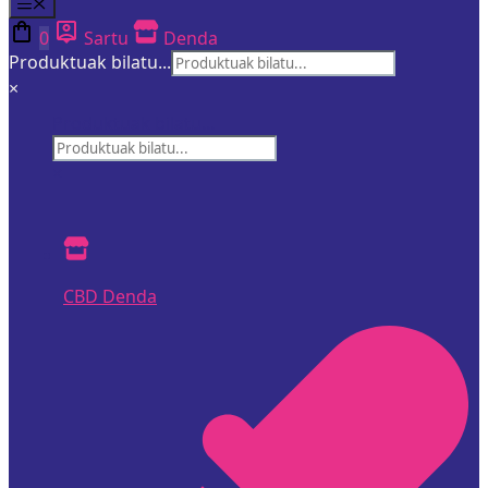
Menua
0
Sartu
Denda
Produktuak bilatu...
×
Produktuak bilatu...
×
CBD Denda