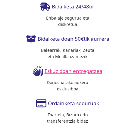
Bidalketa 24/48or.
Enbalaje segurua eta
diskretua
Bidalketa doan 50€tik aurrera
Balearrak, Kanariak, Zeuta
eta Melilla izan ezik
Eskuz doan entregatzea
Donostiarako aukera
esklusiboa
Ordainketa seguruak
Txartela, Bizum edo
transferentzia bidez