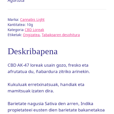
Agortuta
Marka:
Cannabis Light
Kantitatea: 10g
Kategoria
CBD Loreak
Etiketak:
Ongizatea
,
Tabakoaren desohitura
Deskribapena
CBD AK-47 loreak usain gozo, fresko eta
afrutatua du, ñabardura zitriko arinekin.
Kukuluak erretxinatsuak, handiak eta
mamitsuak izaten dira.
Barietate nagusia Sativa den arren, Indika
propietateei eusten dien barietate bakanetakoa