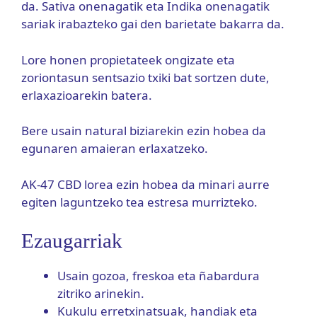
da. Sativa onenagatik eta Indika onenagatik
sariak irabazteko gai den barietate bakarra da.
Lore honen propietateek ongizate eta
zoriontasun sentsazio txiki bat sortzen dute,
erlaxazioarekin batera.
Bere usain natural biziarekin ezin hobea da
egunaren amaieran erlaxatzeko.
AK-47 CBD lorea ezin hobea da minari aurre
egiten laguntzeko tea estresa murrizteko.
Ezaugarriak
Usain gozoa, freskoa eta ñabardura
zitriko arinekin.
Kukulu erretxinatsuak, handiak eta