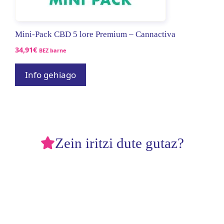
Mini-Pack CBD 5 lore Premium – Cannactiva
34,91
€
BEZ barne
Info gehiago
Zein iritzi dute gutaz?