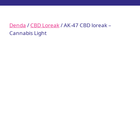
Denda
/
CBD Loreak
/ AK-47 CBD loreak –
Cannabis Light