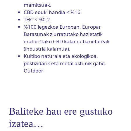
mamitsuak.
CBD eduki handia < %16.
THC < %0,2.
%100 legezkoa Europan, Europar
Batasunak ziurtatutako hazietatik
eratorritako CBD kalamu barietateak
(industria kalamua).
Kultibo naturala eta ekologikoa,
pestizidarik eta metal astunik gabe.
Outdoor.
Baliteke hau ere gustuko
izatea…