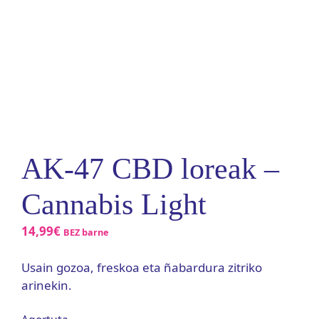
AK-47 CBD loreak –
Cannabis Light
14,99
€
BEZ barne
Usain gozoa, freskoa eta ñabardura zitriko
arinekin.