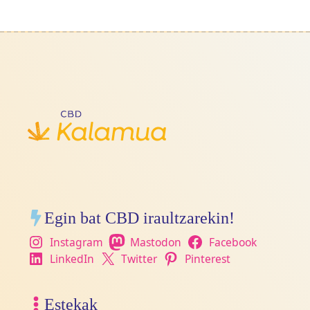
Egin bat CBD iraultzarekin!
Instagram
Mastodon
Facebook
LinkedIn
Twitter
Pinterest
Estekak