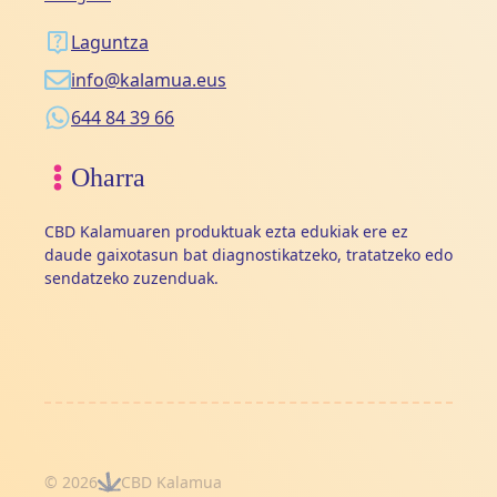
Laguntza
info@kalamua.eus
644 84 39 66
Oharra
CBD Kalamuaren produktuak ezta edukiak ere ez
daude gaixotasun bat diagnostikatzeko, tratatzeko edo
sendatzeko zuzenduak.
© 2026
CBD Kalamua