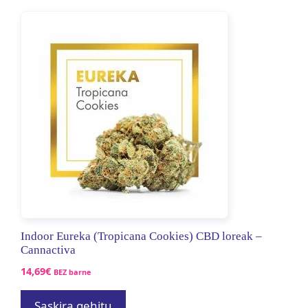
Indoor Eureka (Tropicana Cookies) CBD loreak –
Cannactiva
14,69
€
BEZ barne
Saskira gehitu