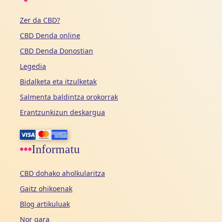
Zer da CBD?
CBD Denda online
CBD Denda Donostian
Legedia
Bidalketa eta itzulketak
Salmenta baldintza orokorrak
Erantzunkizun deskargua
Informatu
CBD dohako aholkularitza
Gaitz ohikoenak
Blog artikuluak
Nor gara