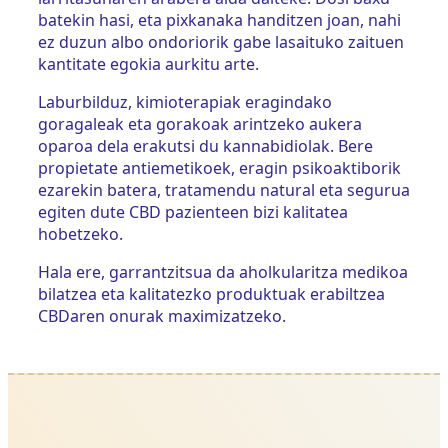
batekin hasi, eta pixkanaka handitzen joan, nahi
ez duzun albo ondoriorik gabe lasaituko zaituen
kantitate egokia aurkitu arte.
Laburbilduz, kimioterapiak eragindako
goragaleak eta gorakoak arintzeko aukera
oparoa dela erakutsi du kannabidiolak. Bere
propietate antiemetikoek, eragin psikoaktiborik
ezarekin batera, tratamendu natural eta segurua
egiten dute CBD pazienteen bizi kalitatea
hobetzeko.
Hala ere, garrantzitsua da aholkularitza medikoa
bilatzea eta kalitatezko produktuak erabiltzea
CBDaren onurak maximizatzeko.