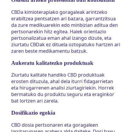
CBDa kimioterapiako goragaleak arintzeko
erabiltzea pentsatzen ari bazara, garrantzitsua
da zure medikuarekin edo minbizian aditua den
pertsonarekin hitz egitea. Haiek orientazio
pertsonalizatua eman ahal izango dizute, eta
ziurtatu CBDak ez dituela oztopatuko hartzen ari
zaren beste medikamentu batzuk.
Aukeratu kalitatezko produktuak
Ziurtatu kalitate handiko CBD produktuak
erosten dituzula, ahal dela iturri fidagarrietan
eta hirugarrenen analisi ziurtagiriekin. Horrek
bermatuko du produktu seguru eta eraginkor
bat lortzen ari zarela.
Dosifikazio egokia
CBD dosia pertsonaren eta goragaleen
larritasunaren arabera alda daiteke. Dosi baxu