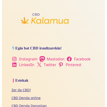
Egin bat CBD iraultzarekin!
Instagram
Mastodon
Facebook
LinkedIn
Twitter
Pinterest
Estekak
Zer da CBD?
CBD Denda online
CBD Denda Donostian