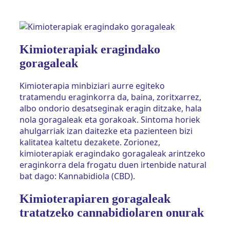
Kimioterapiak eragindako
goragaleak
Kimioterapia minbiziari aurre egiteko
tratamendu eraginkorra da, baina, zoritxarrez,
albo ondorio desatseginak eragin ditzake, hala
nola goragaleak eta gorakoak. Sintoma horiek
ahulgarriak izan daitezke eta pazienteen bizi
kalitatea kaltetu dezakete. Zorionez,
kimioterapiak eragindako goragaleak arintzeko
eraginkorra dela frogatu duen irtenbide natural
bat dago: Kannabidiola (CBD).
Kimioterapiaren goragaleak
tratatzeko cannabidiolaren onurak