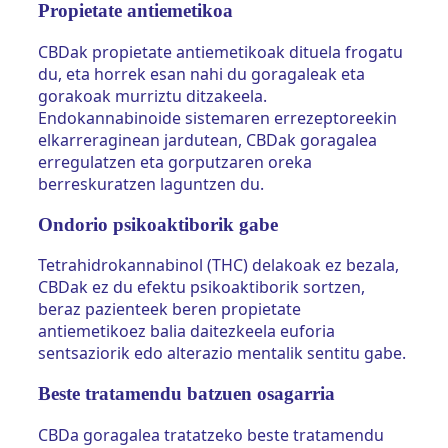
Propietate antiemetikoa
CBDak propietate antiemetikoak dituela frogatu
du, eta horrek esan nahi du goragaleak eta
gorakoak murriztu ditzakeela.
Endokannabinoide sistemaren errezeptoreekin
elkarreraginean jardutean, CBDak goragalea
erregulatzen eta gorputzaren oreka
berreskuratzen laguntzen du.
Ondorio psikoaktiborik gabe
Tetrahidrokannabinol (THC) delakoak ez bezala,
CBDak ez du efektu psikoaktiborik sortzen,
beraz pazienteek beren propietate
antiemetikoez balia daitezkeela euforia
sentsaziorik edo alterazio mentalik sentitu gabe.
Beste tratamendu batzuen osagarria
CBDa goragalea tratatzeko beste tratamendu