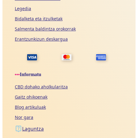
Legedia
Bidalketa eta itzulketak
Salmenta baldintza orokorrak
Erantzunkizun deskargua
Informatu
CBD dohako aholkularitza
Gaitz ohikoenak
Blog artikuluak
Nor gara
Laguntza