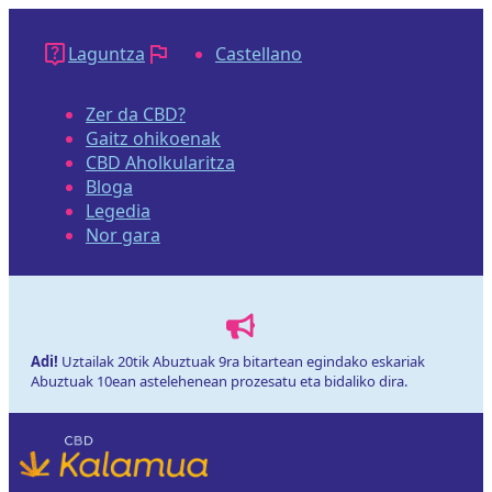
Edukira
salto
Laguntza
Castellano
egin
Zer da CBD?
Gaitz ohikoenak
CBD Aholkularitza
Bloga
Legedia
Nor gara
Adi!
Uztailak 20tik Abuztuak 9ra bitartean egindako eskariak
Abuztuak 10ean astelehenean prozesatu eta bidaliko dira.