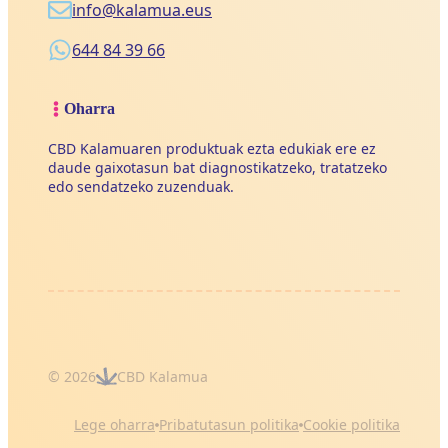
info@kalamua.eus
644 84 39 66
Oharra
CBD Kalamuaren produktuak ezta edukiak ere ez
daude gaixotasun bat diagnostikatzeko, tratatzeko
edo sendatzeko zuzenduak.
© 2026
CBD Kalamua
Lege oharra
Pribatutasun politika
Cookie politika