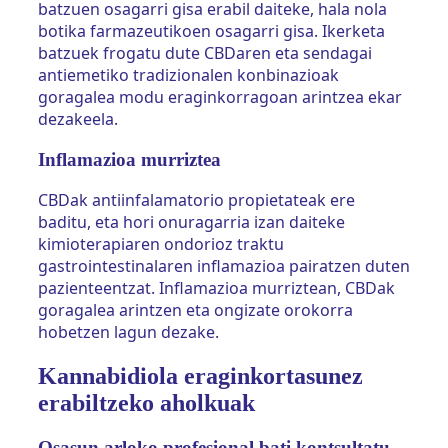
batzuen osagarri gisa erabil daiteke, hala nola
botika farmazeutikoen osagarri gisa. Ikerketa
batzuek frogatu dute CBDaren eta sendagai
antiemetiko tradizionalen konbinazioak
goragalea modu eraginkorragoan arintzea ekar
dezakeela.
Inflamazioa murriztea
CBDak antiinfalamatorio propietateak ere
baditu, eta hori onuragarria izan daiteke
kimioterapiaren ondorioz traktu
gastrointestinalaren inflamazioa pairatzen duten
pazienteentzat. Inflamazioa murriztean, CBDak
goragalea arintzen eta ongizate orokorra
hobetzen lagun dezake.
Kannabidiola eraginkortasunez
erabiltzeko aholkuak
Osasun arloko profesional bati kontsultatu