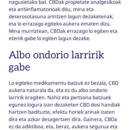
nagusietako bat. CBDak propietate analgesikoak
eta antiinflamatorioak ditu, mina eta
deserosotasuna arintzen lagun dezaketenak,
eta lo errazago egiteko aukera ematen dizu.
Mina murriztean, CBDak errazago lo egiten eta
etenik gabe lo egiten lagun dezake.
Albo ondorio larririk
gabe
Lo egiteko medikamentu batzuk ez bezala, CBD
aukera naturala da, eta ez du albo ondorio
larririk eragiten. Nahiz eta pertsona batzuek
egunez logura izan dezaketen CBD dosi handiak
hartzen badituzte, efektu horiek arinak izaten
dira eta azkar desagertzen dira. Gainera, CBDa
ez da adiktiboa, eta, beraz, aukera segurua eta