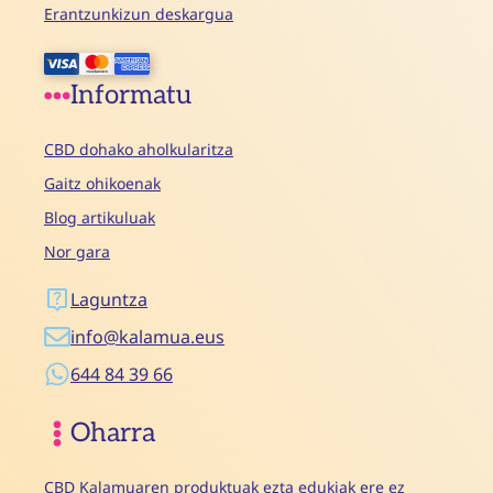
Erantzunkizun deskargua
Informatu
CBD dohako aholkularitza
Gaitz ohikoenak
Blog artikuluak
Nor gara
Laguntza
info@kalamua.eus
644 84 39 66
Oharra
CBD Kalamuaren produktuak ezta edukiak ere ez