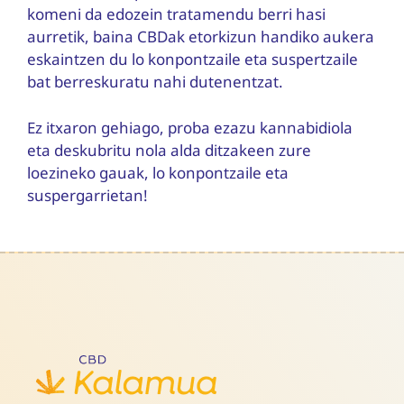
komeni da edozein tratamendu berri hasi
aurretik, baina CBDak etorkizun handiko aukera
eskaintzen du lo konpontzaile eta suspertzaile
bat berreskuratu nahi dutenentzat.
Ez itxaron gehiago, proba ezazu kannabidiola
eta deskubritu nola alda ditzakeen zure
loezineko gauak, lo konpontzaile eta
suspergarrietan!