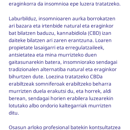
eraginkorra da insomnioa epe luzera tratatzeko.
Laburbilduz, insomnioaren aurka borrokatzen
ari bazara eta irtenbide natural eta eraginkor
bat bilatzen baduzu, kannabidiola (CBD) izan
daiteke bilatzen ari zaren erantzuna. Loaren
propietate lasaigarri eta erregulatzaileek,
antsietatea eta mina murrizteko duen
gaitasunarekin batera, insomniorako sendagai
tradizionalen alternatiba natural eta eraginkor
bihurtzen dute. Loezina tratatzeko CBDa
erabiltzeak somniferoak erabiltzeko beharra
murrizten duela erakutsi du, eta horrek, aldi
berean, sendagai horien erabilera luzearekin
lotutako albo ondorio kaltegarriak murrizten
ditu.
Osasun arloko profesional batekin kontsultatzea