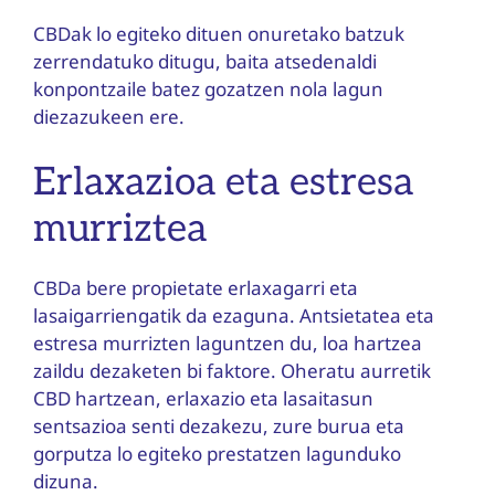
CBDak lo egiteko dituen onuretako batzuk
zerrendatuko ditugu, baita atsedenaldi
konpontzaile batez gozatzen nola lagun
diezazukeen ere.
Erlaxazioa eta estresa
murriztea
CBDa bere propietate erlaxagarri eta
lasaigarriengatik da ezaguna. Antsietatea eta
estresa murrizten laguntzen du, loa hartzea
zaildu dezaketen bi faktore. Oheratu aurretik
CBD hartzean, erlaxazio eta lasaitasun
sentsazioa senti dezakezu, zure burua eta
gorputza lo egiteko prestatzen lagunduko
dizuna.