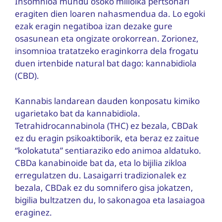
Insomnioa mundu osoko milioika pertsonari
eragiten dien loaren nahasmendua da. Lo egoki
ezak eragin negatiboa izan dezake gure
osasunean eta ongizate orokorrean. Zorionez,
insomnioa tratatzeko eraginkorra dela frogatu
duen irtenbide natural bat dago: kannabidiola
(CBD).
Kannabis landarean dauden konposatu kimiko
ugarietako bat da kannabidiola.
Tetrahidrocannabinola (THC) ez bezala, CBDak
ez du eragin psikoaktiborik, eta beraz ez zaitue
“kolokatuta” sentiaraziko edo animoa aldatuko.
CBDa kanabinoide bat da, eta lo bijilia zikloa
erregulatzen du. Lasaigarri tradizionalek ez
bezala, CBDak ez du somnifero gisa jokatzen,
bigilia bultzatzen du, lo sakonagoa eta lasaiagoa
eraginez.