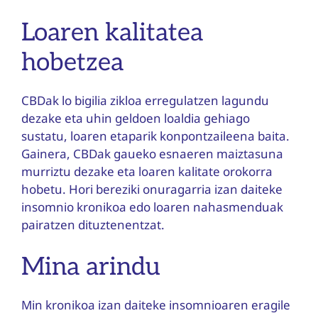
Loaren kalitatea
hobetzea
CBDak lo bigilia zikloa erregulatzen lagundu
dezake eta uhin geldoen loaldia gehiago
sustatu, loaren etaparik konpontzaileena baita.
Gainera, CBDak gaueko esnaeren maiztasuna
murriztu dezake eta loaren kalitate orokorra
hobetu. Hori bereziki onuragarria izan daiteke
insomnio kronikoa edo loaren nahasmenduak
pairatzen dituztenentzat.
Mina arindu
Min kronikoa izan daiteke insomnioaren eragile