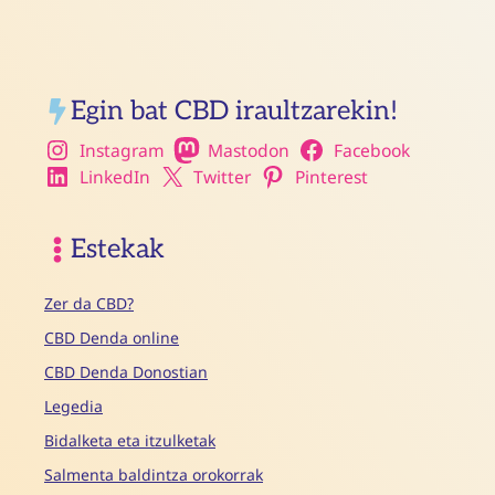
Egin bat CBD iraultzarekin!
Instagram
Mastodon
Facebook
LinkedIn
Twitter
Pinterest
Estekak
Zer da CBD?
CBD Denda online
CBD Denda Donostian
Legedia
Bidalketa eta itzulketak
Salmenta baldintza orokorrak