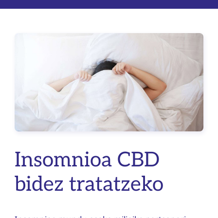
Insomnioa CBD
bidez tratatzeko