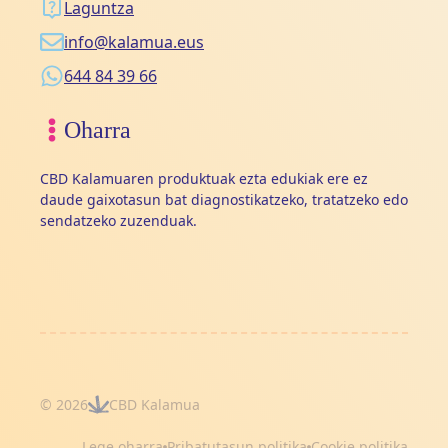
Laguntza
info@kalamua.eus
644 84 39 66
Oharra
CBD Kalamuaren produktuak ezta edukiak ere ez
daude gaixotasun bat diagnostikatzeko, tratatzeko edo
sendatzeko zuzenduak.
© 2026
CBD Kalamua
Lege oharra
Pribatutasun politika
Cookie politika