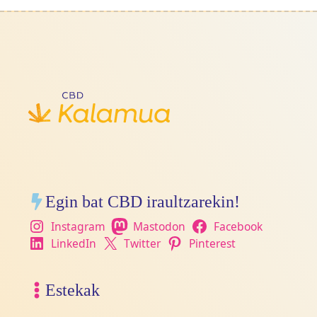
Egin bat CBD iraultzarekin!
Instagram
Mastodon
Facebook
LinkedIn
Twitter
Pinterest
Estekak