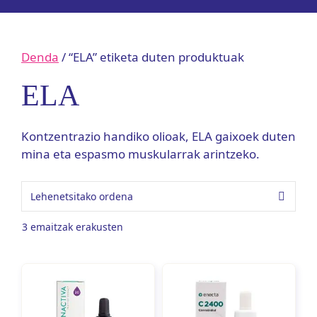
Denda
/ “ELA” etiketa duten produktuak
ELA
Kontzentrazio handiko olioak, ELA gaixoek duten
mina eta espasmo muskularrak arintzeko.
3 emaitzak erakusten