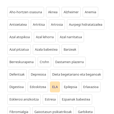
Aho-hortzen osasuna
Aknea
Alzheimer
Anemia
Antsietatea
Artritisa
Artrosia
Aurpegi hidratatzailea
Azal atopikoa
Azal lehorra
Azal narritatua
Azal pitzatua
Azala babestea
Barizeak
Berreskurapena
Crohn
Dastamen plazerra
Defentsak
Depresioa
Dieta begetariano eta beganoak
Digestioa
Edoskitzea
ELA
Epilepsia
Erlaxazioa
Esklerosi anizkoitza
Estresa
Ezpainak babestea
Fibromialgia
Gaixotasun psikiatrikoak
Garbiketa