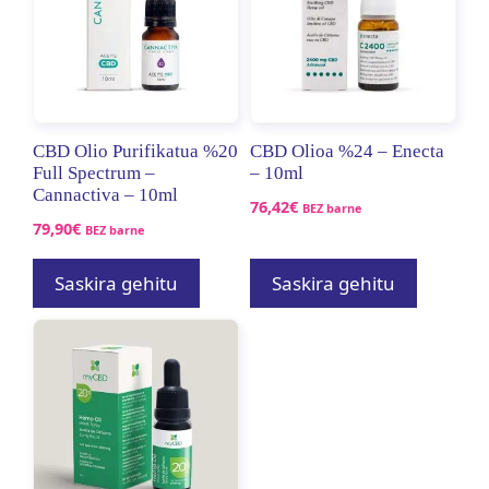
CBD Olio Purifikatua %20
CBD Olioa %24 – Enecta
Full Spectrum –
– 10ml
Cannactiva – 10ml
76,42
€
BEZ barne
79,90
€
BEZ barne
Saskira gehitu
Saskira gehitu