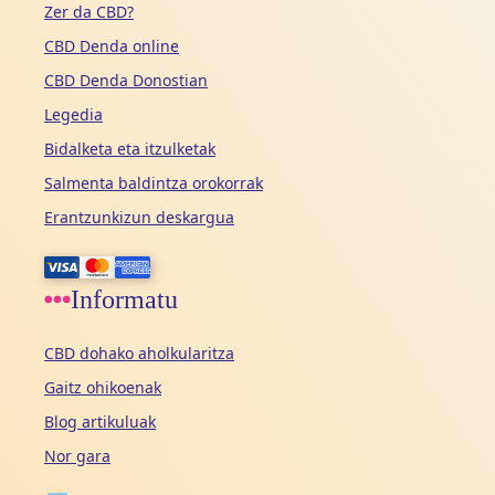
Zer da CBD?
CBD Denda online
CBD Denda Donostian
Legedia
Bidalketa eta itzulketak
Salmenta baldintza orokorrak
Erantzunkizun deskargua
Informatu
CBD dohako aholkularitza
Gaitz ohikoenak
Blog artikuluak
Nor gara