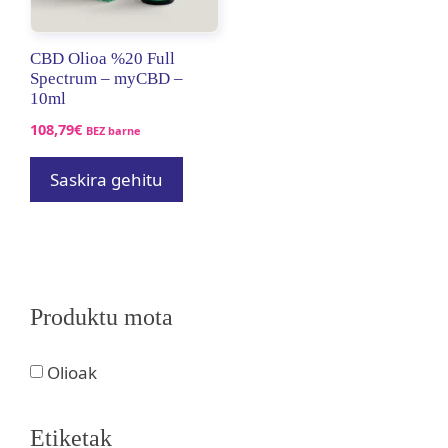
CBD Olioa %20 Full
Spectrum – myCBD –
10ml
108,79
€
BEZ barne
Saskira gehitu
Produktu mota
Olioak
Etiketak