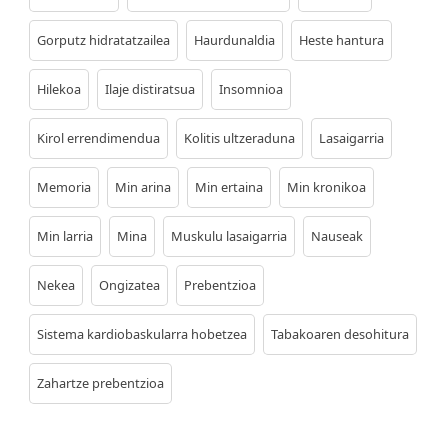
Gorputz hidratatzailea
Haurdunaldia
Heste hantura
Hilekoa
Ilaje distiratsua
Insomnioa
Kirol errendimendua
Kolitis ultzeraduna
Lasaigarria
Memoria
Min arina
Min ertaina
Min kronikoa
Min larria
Mina
Muskulu lasaigarria
Nauseak
Nekea
Ongizatea
Prebentzioa
Sistema kardiobaskularra hobetzea
Tabakoaren desohitura
Zahartze prebentzioa