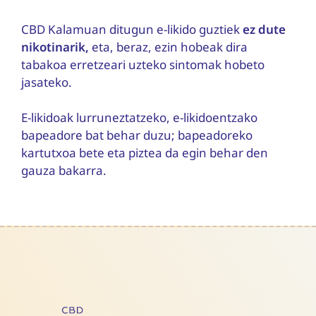
CBD Kalamuan ditugun e-likido guztiek
ez dute
nikotinarik,
eta, beraz, ezin hobeak dira
tabakoa erretzeari uzteko sintomak hobeto
jasateko.
E-likidoak lurruneztatzeko, e-likidoentzako
bapeadore bat behar duzu; bapeadoreko
kartutxoa bete eta piztea da egin behar den
gauza bakarra.