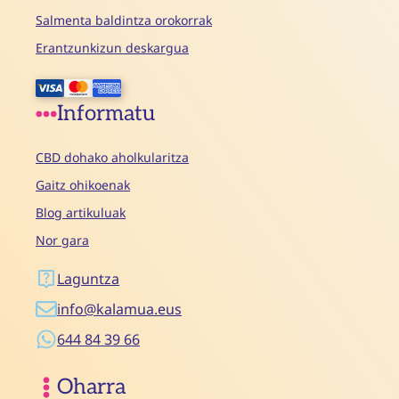
Salmenta baldintza orokorrak
Erantzunkizun deskargua
Informatu
CBD dohako aholkularitza
Gaitz ohikoenak
Blog artikuluak
Nor gara
Laguntza
info@kalamua.eus
644 84 39 66
Oharra