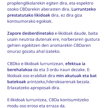
propilenglikolarekin egiten dira, eta espektro
osoko CBDarekin aberasten dira.
Lurruntzeko
prestatutako likidoak
dira, ez dira giza
kontsumorako egokiak.
Zapore desberdinetako
e-likidoak daude, baita
usain neutroa dutenak ere, norberaren gustura
gehien egokitzen den aromarekin CBDaren
onuraz gozatu ahal izateko.
CBDko e-likidoak lurruntzean,
efektua ia
berehalakoa
da eta 3 ordu iraun dezake. E-
likidoak oso erabiliak dira
min akutuak eta bat
batekoak
arintzeko,hilerokoarenak bezala.
Erlaxatzeko aproposak dira.
E-likidoak lurruntzea, CBDa kontsumitzeko
modu oso eroso eta erraza da.