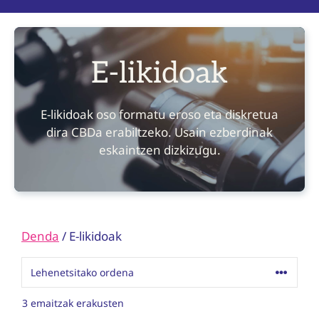
E-likidoak
E-likidoak oso formatu eroso eta diskretua
dira CBDa erabiltzeko. Usain ezberdinak
eskaintzen dizkizugu.
Denda
/ E-likidoak
3 emaitzak erakusten