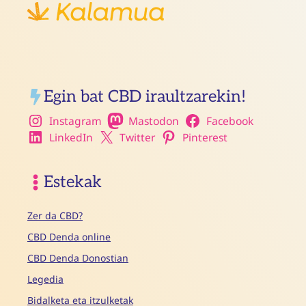
Egin bat CBD iraultzarekin!
Instagram
Mastodon
Facebook
LinkedIn
Twitter
Pinterest
Estekak
Zer da CBD?
CBD Denda online
CBD Denda Donostian
Legedia
Bidalketa eta itzulketak