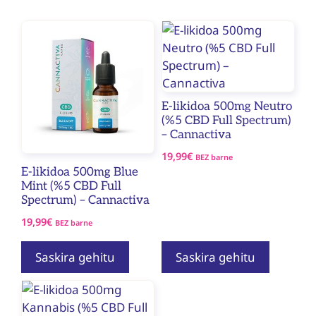
E-likidoa 500mg Neutro
(%5 CBD Full Spectrum)
– Cannactiva
19,99
€
BEZ barne
E-likidoa 500mg Blue
Mint (%5 CBD Full
Spectrum) – Cannactiva
19,99
€
BEZ barne
Saskira gehitu
Saskira gehitu