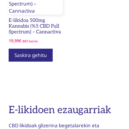
E-likidoa 500mg
Kannabis (%5 CBD Full
Spectrum) – Cannactiva
19,99
€
BEZ barne
Saskira gehitu
E-likidoen ezaugarriak
CBD likidoak glizerina begetalarekin eta