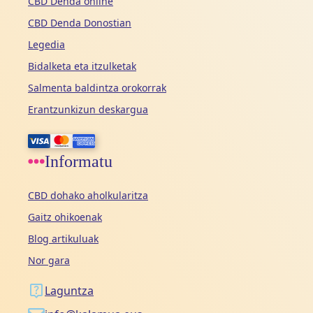
CBD Denda online
CBD Denda Donostian
Legedia
Bidalketa eta itzulketak
Salmenta baldintza orokorrak
Erantzunkizun deskargua
Informatu
CBD dohako aholkularitza
Gaitz ohikoenak
Blog artikuluak
Nor gara
Laguntza