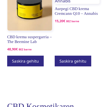
Aurpegi CBD krema
Cremcann Q10 – Annabis
15,20
€
BEZ barne
CBD krema suspergarria –
The Beemine Lab
48,90
€
BEZ barne
Saskira gehitu
Saskira gehitu
CBD Kosmetikaren