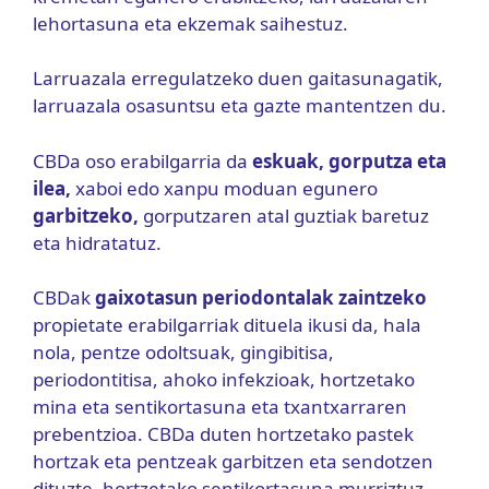
lehortasuna eta ekzemak saihestuz.
Larruazala erregulatzeko duen gaitasunagatik,
larruazala osasuntsu eta gazte mantentzen du.
CBDa oso erabilgarria da
eskuak, gorputza eta
ilea,
xaboi edo xanpu moduan egunero
garbitzeko,
gorputzaren atal guztiak baretuz
eta hidratatuz.
CBDak
gaixotasun periodontalak zaintzeko
propietate erabilgarriak dituela ikusi da, hala
nola, pentze odoltsuak, gingibitisa,
periodontitisa, ahoko infekzioak, hortzetako
mina eta sentikortasuna eta txantxarraren
prebentzioa. CBDa duten hortzetako pastek
hortzak eta pentzeak garbitzen eta sendotzen
dituzte, hortzetako sentikortasuna murriztuz.