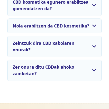
CBD kosmetika egunero erabiltzea
gomendatzen da?
Nola erabiltzen da CBD kosmetika?
Zeintzuk dira CBD xaboiaren
onurak?
Zer onura ditu CBDak ahoko
zainketan?