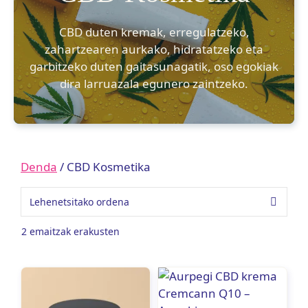
CBD duten kremak, erregulatzeko,
zahartzearen aurkako, hidratatzeko eta
garbitzeko duten gaitasunagatik, oso egokiak
dira larruazala egunero zaintzeko.
Denda
/ CBD Kosmetika
2 emaitzak erakusten