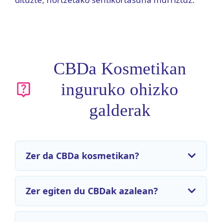
CBDa Kosmetikan
inguruko ohizko
galderak
Zer da CBDa kosmetikan?
Zer egiten du CBDak azalean?