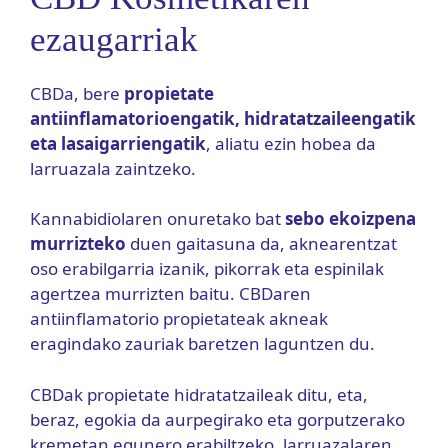
ezaugarriak
CBDa, bere
propietate
antiinflamatorioengatik, hidratatzaileengatik
eta lasaigarriengatik
, aliatu ezin hobea da
larruazala zaintzeko.
Kannabidiolaren onuretako bat
sebo ekoizpena
murrizteko
duen gaitasuna da, aknearentzat
oso erabilgarria izanik, pikorrak eta espinilak
agertzea murrizten baitu. CBDaren
antiinflamatorio propietateak akneak
eragindako zauriak baretzen laguntzen du.
CBDak propietate hidratatzaileak ditu, eta,
beraz, egokia da aurpegirako eta gorputzerako
kremetan egunero erabiltzeko, larruazalaren