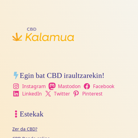
Egin bat CBD iraultzarekin!
Instagram
Mastodon
Facebook
LinkedIn
Twitter
Pinterest
Estekak
Zer da CBD?